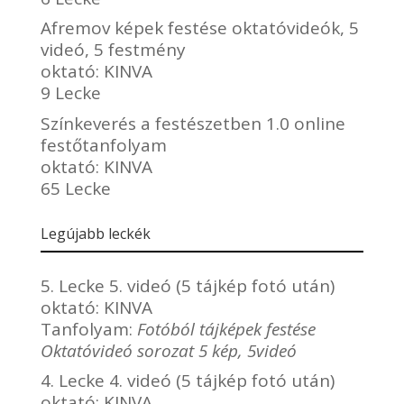
Afremov képek festése oktatóvideók, 5
videó, 5 festmény
oktató:
KINVA
9 Lecke
Színkeverés a festészetben 1.0 online
festőtanfolyam
oktató:
KINVA
65 Lecke
Legújabb leckék
5. Lecke 5. videó (5 tájkép fotó után)
oktató:
KINVA
Tanfolyam:
Fotóból tájképek festése
Oktatóvideó sorozat 5 kép, 5videó
4. Lecke 4. videó (5 tájkép fotó után)
oktató:
KINVA