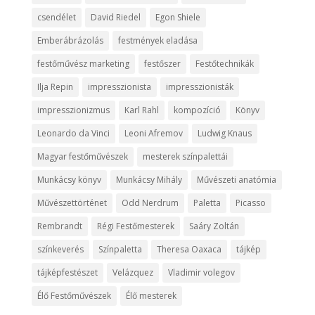
csendélet
David Riedel
Egon Shiele
Emberábrázolás
festmények eladása
festőművész marketing
festőszer
Festőtechnikák
Ilja Repin
impresszionista
impresszionisták
impresszionizmus
Karl Rahl
kompozíció
Könyv
Leonardo da Vinci
Leoni Afremov
Ludwig Knaus
Magyar festőművészek
mesterek színpalettái
Munkácsy könyv
Munkácsy Mihály
Művészeti anatómia
Művészettörténet
Odd Nerdrum
Paletta
Picasso
Rembrandt
Régi Festőmesterek
Saáry Zoltán
színkeverés
Színpaletta
Theresa Oaxaca
tájkép
tájképfestészet
Velázquez
Vladimir volegov
Élő Festőművészek
Élő mesterek