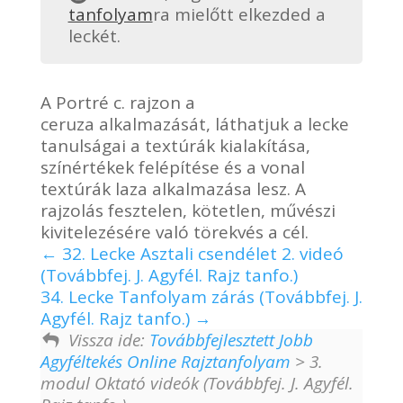
tanfolyam
ra mielőtt elkezded a
leckét.
A Portré c. rajzon a
ceruza alkalmazását, láthatjuk a lecke
tanulságai a textúrák kialakítása,
színértékek felépítése és a vonal
textúrák laza alkalmazása lesz. A
rajzolás fesztelen, kötetlen, művészi
kivitelezésére való törekvés a cél.
32. Lecke Asztali csendélet 2. videó
(Továbbfej. J. Agyfél. Rajz tanfo.)
34. Lecke Tanfolyam zárás (Továbbfej. J.
Agyfél. Rajz tanfo.)
Vissza ide:
Továbbfejlesztett Jobb
Agyféltekés Online Rajztanfolyam
> 3.
modul Oktató videók (Továbbfej. J. Agyfél.