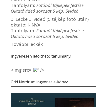
Tanfolyam:
Fotóból tájképek festése
Oktatóvideó sorozat 5 kép, 5videó
3. Lecke 3. videó (5 tájkép fotó után)
oktató:
KINVA
Tanfolyam:
Fotóból tájképek festése
Oktatóvideó sorozat 5 kép, 5videó
További leckék
Ingyenesen letölthető tanulmány!
<img src="
” />
Odd Nerdrum ingyenes e-könyv!