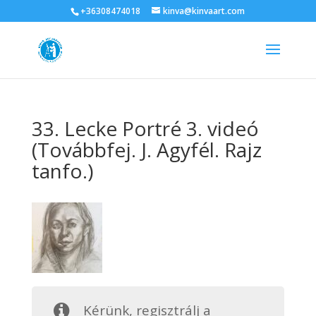
+36308474018
kinva@kinvaart.com
33. Lecke Portré 3. videó
(Továbbfej. J. Agyfél. Rajz
tanfo.)
Kérünk, regisztrálj a