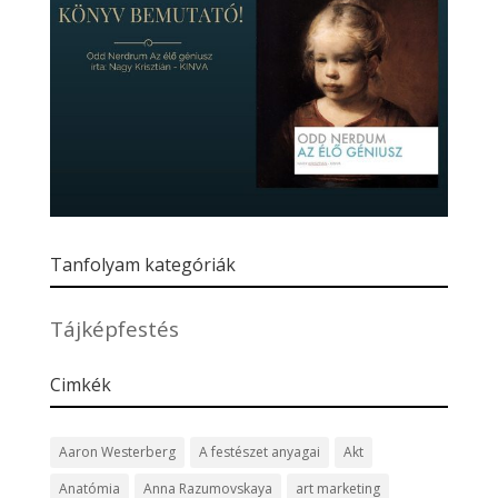
Tanfolyam kategóriák
Tájképfestés
Cimkék
Aaron Westerberg
A festészet anyagai
Akt
Anatómia
Anna Razumovskaya
art marketing