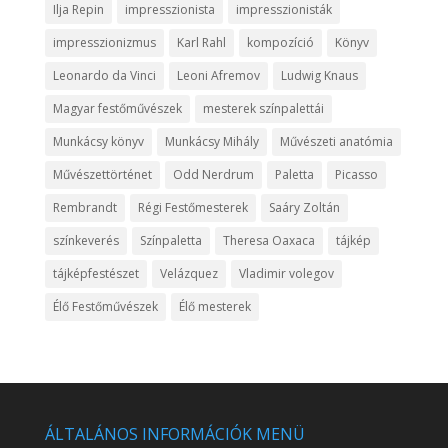
Ilja Repin
impresszionista
impresszionisták
impresszionizmus
Karl Rahl
kompozíció
Könyv
Leonardo da Vinci
Leoni Afremov
Ludwig Knaus
Magyar festőművészek
mesterek színpalettái
Munkácsy könyv
Munkácsy Mihály
Művészeti anatómia
Művészettörténet
Odd Nerdrum
Paletta
Picasso
Rembrandt
Régi Festőmesterek
Saáry Zoltán
színkeverés
Színpaletta
Theresa Oaxaca
tájkép
tájképfestészet
Velázquez
Vladimir volegov
Élő Festőművészek
Élő mesterek
ÁLTALÁNOS INFORMÁCIÓK MENÜ