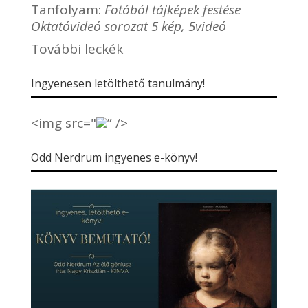
Tanfolyam:
Fotóból tájképek festése
Oktatóvideó sorozat 5 kép, 5videó
További leckék
Ingyenesen letölthető tanulmány!
<img src="
” />
Odd Nerdrum ingyenes e-könyv!