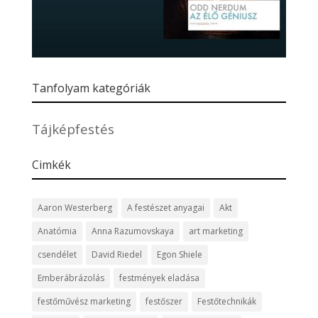
Tanfolyam kategóriák
Tájképfestés
Cimkék
Aaron Westerberg
A festészet anyagai
Akt
Anatómia
Anna Razumovskaya
art marketing
csendélet
David Riedel
Egon Shiele
Emberábrázolás
festmények eladása
festőművész marketing
festőszer
Festőtechnikák