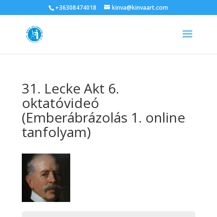
+36308474018
kinva@kinvaart.com
31. Lecke Akt 6.
oktatóvideó
(Emberábrázolás 1. online
tanfolyam)