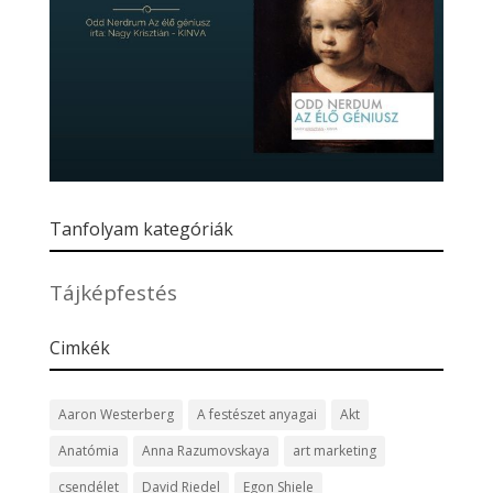
Tanfolyam kategóriák
Tájképfestés
Cimkék
Aaron Westerberg
A festészet anyagai
Akt
Anatómia
Anna Razumovskaya
art marketing
csendélet
David Riedel
Egon Shiele