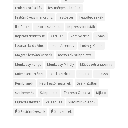
Emberábrázolás
festmények eladása
festőművész marketing
festőszer
Festőtechnikák
Ilja Repin
impresszionista
impresszionisták
impresszionizmus
Karl Rahl
kompozíció
Könyv
Leonardo da Vinci
Leoni Afremov
Ludwig Knaus
Magyar festőművészek
mesterek színpalettái
Munkácsy könyv
Munkácsy Mihály
Művészeti anatómia
Művészettörténet
Odd Nerdrum
Paletta
Picasso
Rembrandt
Régi Festőmesterek
Saáry Zoltán
színkeverés
Színpaletta
Theresa Oaxaca
tájkép
tájképfestészet
Velázquez
Vladimir volegov
Élő Festőművészek
Élő mesterek