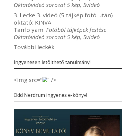
Oktatóvideó sorozat 5 kép, 5videó
3. Lecke 3. videó (5 tájkép fotó után)
oktató:
KINVA
Tanfolyam:
Fotóból tájképek festése
Oktatóvideó sorozat 5 kép, 5videó
További leckék
Ingyenesen letölthető tanulmány!
<img src="
” />
Odd Nerdrum ingyenes e-könyv!