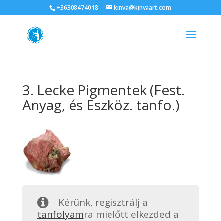
+36308474018
kinva@kinvaart.com
3. Lecke Pigmentek (Fest.
Anyag, és Eszköz. tanfo.)
Kérünk, regisztrálj a
tanfolyam
ra mielőtt elkezded a