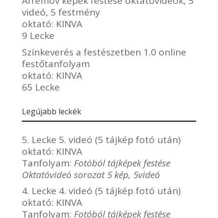
Afremov képek festése oktatóvideók, 5
videó, 5 festmény
oktató:
KINVA
9 Lecke
Színkeverés a festészetben 1.0 online
festőtanfolyam
oktató:
KINVA
65 Lecke
Legújabb leckék
5. Lecke 5. videó (5 tájkép fotó után)
oktató:
KINVA
Tanfolyam:
Fotóból tájképek festése
Oktatóvideó sorozat 5 kép, 5videó
4. Lecke 4. videó (5 tájkép fotó után)
oktató:
KINVA
Tanfolyam:
Fotóból tájképek festése