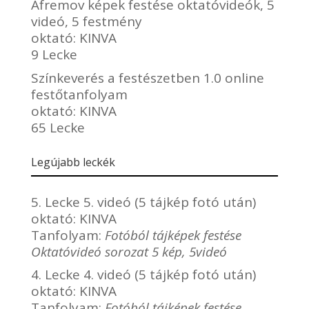
Afremov képek festése oktatóvideók, 5
videó, 5 festmény
oktató:
KINVA
9 Lecke
Színkeverés a festészetben 1.0 online
festőtanfolyam
oktató:
KINVA
65 Lecke
Legújabb leckék
5. Lecke 5. videó (5 tájkép fotó után)
oktató:
KINVA
Tanfolyam:
Fotóból tájképek festése
Oktatóvideó sorozat 5 kép, 5videó
4. Lecke 4. videó (5 tájkép fotó után)
oktató:
KINVA
Tanfolyam:
Fotóból tájképek festése