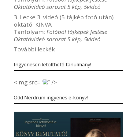
Oktatóvideó sorozat 5 kép, 5videó
3. Lecke 3. videó (5 tájkép fotó után)
oktató:
KINVA
Tanfolyam:
Fotóból tájképek festése
Oktatóvideó sorozat 5 kép, 5videó
További leckék
Ingyenesen letölthető tanulmány!
<img src="
” />
Odd Nerdrum ingyenes e-könyv!