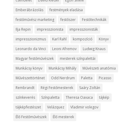
csendélet
David Riedel
Egon Shiele
Emberábrázolás
festmények eladása
festőművész marketing
festőszer
Festőtechnikák
Ilja Repin
impresszionista
impresszionisták
impresszionizmus
Karl Rahl
kompozíció
Könyv
Leonardo da Vinci
Leoni Afremov
Ludwig Knaus
Magyar festőművészek
mesterek színpalettái
Munkácsy könyv
Munkácsy Mihály
Művészeti anatómia
Művészettörténet
Odd Nerdrum
Paletta
Picasso
Rembrandt
Régi Festőmesterek
Saáry Zoltán
színkeverés
Színpaletta
Theresa Oaxaca
tájkép
tájképfestészet
Velázquez
Vladimir volegov
Élő Festőművészek
Élő mesterek