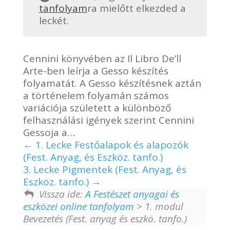
tanfolyam
ra mielőtt elkezded a
leckét.
Cennini könyvében az Il Libro De’ll
Arte-ben leírja a Gesso készítés
folyamatát. A Gesso készítésnek aztán
a történelem folyamán számos
variációja született a különböző
felhasználási igények szerint Cennini
Gessoja a…
1. Lecke Festőalapok és alapozók
(Fest. Anyag, és Eszköz. tanfo.)
3. Lecke Pigmentek (Fest. Anyag, és
Eszköz. tanfo.)
Vissza ide:
A Festészet anyagai és
eszközei online tanfolyam
> 1. modul
Bevezetés (Fest. anyag és eszkö. tanfo.)