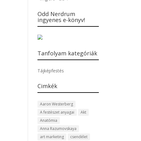
Odd Nerdrum
ingyenes e-könyv!
Tanfolyam kategóriák
Tájképfestés
Cimkék
Aaron Westerberg
A festészet anyagai
Akt
Anatómia
Anna Razumovskaya
art marketing
csendélet