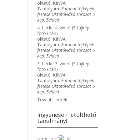
oktató:
KINVA
Tanfolyam:
Fotóból tájképek
festése Oktatóvideó sorozat 5
kép, 5videó
4. Lecke 4. videó (5 tájkép
fotó után)
oktató:
KINVA
Tanfolyam:
Fotóból tájképek
festése Oktatóvideó sorozat 5
kép, 5videó
3. Lecke 3. videó (5 tájkép
fotó után)
oktató:
KINVA
Tanfolyam:
Fotóból tájképek
festése Oktatóvideó sorozat 5
kép, 5videó
További leckék
Ingyenesen letölthető
tanulmány!
<img src="
” />