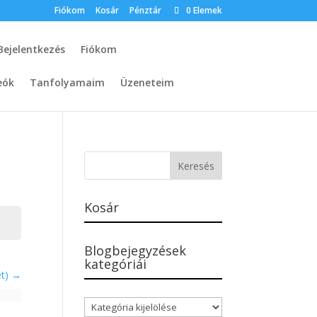
Fiókom
Kosár
Pénztár
0 Elemek
Bejelentkezés
Fiókom
eók
Tanfolyamaim
Üzeneteim
Kosár
Blogbejegyzések
kategóriái
et)
Blogbejegyzések
kategóriái