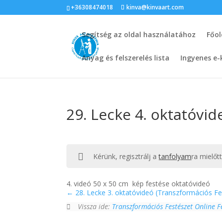
+36308474018
kinva@kinvaart.com
Segítség az oldal használatához
Főol
Anyag és felszerelés lista
Ingyenes e-
29. Lecke 4. oktatóvi
Kérünk, regisztrálj a
tanfolyam
ra mielőt
4. videó 50 x 50 cm kép festése oktatóvideó
28. Lecke 3. oktatóvideó (Transzformációs Fe
Vissza ide:
Transzformációs Festészet Online 