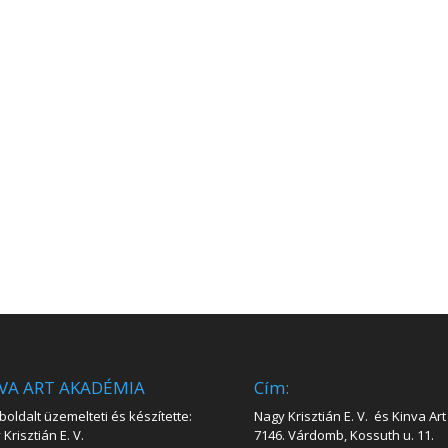
VA ART AKADÉMIA
Cím:
oldalt üzemelteti és készítette:
Nagy Krisztián E. V. és Kinva Art 
Krisztián E. V.
7146. Várdomb, Kossuth u. 11.