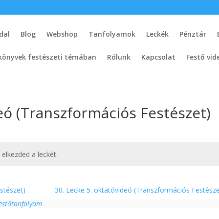
dal
Blog
Webshop
Tanfolyamok
Leckék
Pénztár
könyvek festészeti témában
Rólunk
Kapcsolat
Festő vid
deó (Transzformációs Festészet)
t elkezded a leckét.
stészet)
30. Lecke 5. oktatóvideó (Transzformációs Festész
Festőtanfolyam