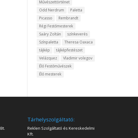
Művészettörténet
Odd Nerdrum
Paletta
Picasso
Rembrandt
Régi Festőmesterek
Saáry Zoltán
színkeverés
Színpaletta
Theresa Oaxaca
tájkép
tájképfestészet
Velázquez
Vladimir volegov
Élő Festőművészek
Élő mesterek
Tárhelyszolgáltató:
Bt.
Reklen Szolgáltató és Kereskedelmi
Kft.