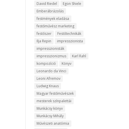
David Riedel
Egon Shiele
Emberábrázolás
festmények eladása
festőművész marketing
festőszer
Festőtechnikák
Ilja Repin
impresszionista
impresszionisták
impresszionizmus
Karl Rahl
kompozíció
Könyv
Leonardo da Vinci
Leoni Afremov
Ludwig Knaus
Magyar festőművészek
mesterek színpalettái
Munkácsy könyv
Munkácsy Mihály
Művészeti anatómia