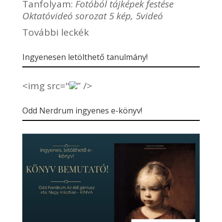
Tanfolyam:
Fotóból tájképek festése
Oktatóvideó sorozat 5 kép, 5videó
További leckék
Ingyenesen letölthető tanulmány!
<img src="
” />
Odd Nerdrum ingyenes e-könyv!