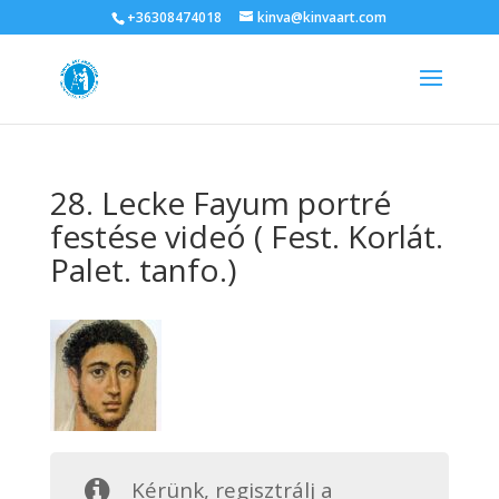
+36308474018
kinva@kinvaart.com
28. Lecke Fayum portré
festése videó ( Fest. Korlát.
Palet. tanfo.)
Kérünk, regisztrálj a