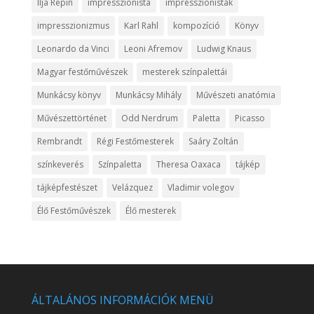
Ilja Repin
impresszionista
impresszionisták
impresszionizmus
Karl Rahl
kompozíció
Könyv
Leonardo da Vinci
Leoni Afremov
Ludwig Knaus
Magyar festőművészek
mesterek színpalettái
Munkácsy könyv
Munkácsy Mihály
Művészeti anatómia
Művészettörténet
Odd Nerdrum
Paletta
Picasso
Rembrandt
Régi Festőmesterek
Saáry Zoltán
színkeverés
Színpaletta
Theresa Oaxaca
tájkép
tájképfestészet
Velázquez
Vladimir volegov
Élő Festőművészek
Élő mesterek
ÁLTALÁNOS INFORMÁCIÓK MENÜ