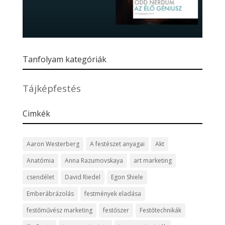
Tanfolyam kategóriák
Tájképfestés
Cimkék
Aaron Westerberg
A festészet anyagai
Akt
Anatómia
Anna Razumovskaya
art marketing
csendélet
David Riedel
Egon Shiele
Emberábrázolás
festmények eladása
festőművész marketing
festőszer
Festőtechnikák