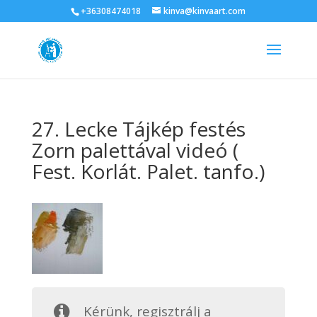
+36308474018
kinva@kinvaart.com
27. Lecke Tájkép festés
Zorn palettával videó (
Fest. Korlát. Palet. tanfo.)
Kérünk, regisztrálj a