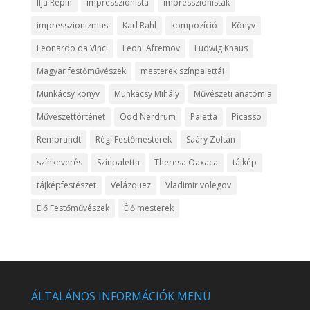
Ilja Repin
impresszionista
impresszionisták
impresszionizmus
Karl Rahl
kompozíció
Könyv
Leonardo da Vinci
Leoni Afremov
Ludwig Knaus
Magyar festőművészek
mesterek színpalettái
Munkácsy könyv
Munkácsy Mihály
Művészeti anatómia
Művészettörténet
Odd Nerdrum
Paletta
Picasso
Rembrandt
Régi Festőmesterek
Saáry Zoltán
színkeverés
Színpaletta
Theresa Oaxaca
tájkép
tájképfestészet
Velázquez
Vladimir volegov
Élő Festőművészek
Élő mesterek
ÁLTALÁNOS INFORMÁCIÓK MENÜ