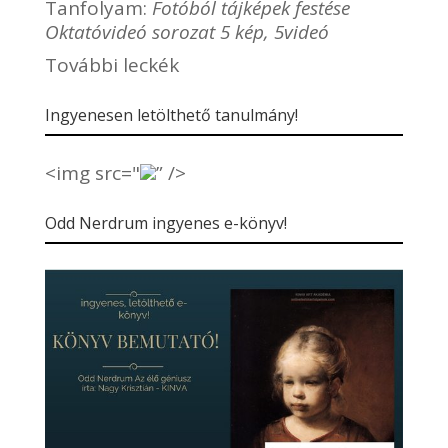
Tanfolyam:
Fotóból tájképek festése
Oktatóvideó sorozat 5 kép, 5videó
További leckék
Ingyenesen letölthető tanulmány!
<img src="
” />
Odd Nerdrum ingyenes e-könyv!