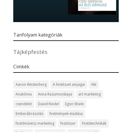
Tanfolyam kategóriák
Tájképfestés
Cimkék
Aaron Westerberg
A festészet anyagai
Akt
Anatómia
Anna Razumovskaya
art marketing
csendélet
David Riedel
Egon Shiele
Emberábrázolás
festmények eladása
festőművész marketing
festőszer
Festőtechnikák