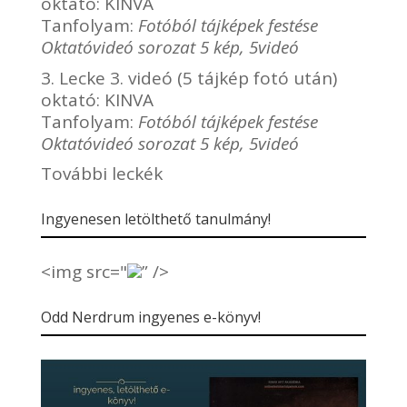
oktató:
KINVA
Tanfolyam:
Fotóból tájképek festése
Oktatóvideó sorozat 5 kép, 5videó
3. Lecke 3. videó (5 tájkép fotó után)
oktató:
KINVA
Tanfolyam:
Fotóból tájképek festése
Oktatóvideó sorozat 5 kép, 5videó
További leckék
Ingyenesen letölthető tanulmány!
<img src="
” />
Odd Nerdrum ingyenes e-könyv!