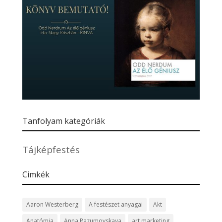
Tanfolyam kategóriák
Tájképfestés
Cimkék
Aaron Westerberg
A festészet anyagai
Akt
Anatómia
Anna Razumovskaya
art marketing