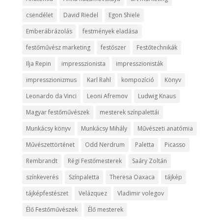
csendélet
David Riedel
Egon Shiele
Emberábrázolás
festmények eladása
festőművész marketing
festőszer
Festőtechnikák
Ilja Repin
impresszionista
impresszionisták
impresszionizmus
Karl Rahl
kompozíció
Könyv
Leonardo da Vinci
Leoni Afremov
Ludwig Knaus
Magyar festőművészek
mesterek színpalettái
Munkácsy könyv
Munkácsy Mihály
Művészeti anatómia
Művészettörténet
Odd Nerdrum
Paletta
Picasso
Rembrandt
Régi Festőmesterek
Saáry Zoltán
színkeverés
Színpaletta
Theresa Oaxaca
tájkép
tájképfestészet
Velázquez
Vladimir volegov
Élő Festőművészek
Élő mesterek