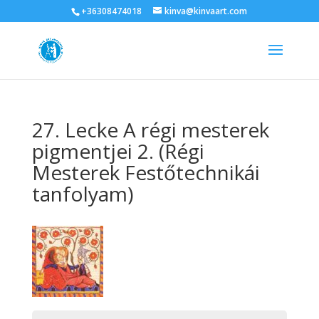
+36308474018
kinva@kinvaart.com
27. Lecke A régi mesterek
pigmentjei 2. (Régi
Mesterek Festőtechnikái
tanfolyam)