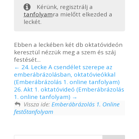
Kérünk, regisztrálj a
tanfolyam
ra mielőtt elkezded a
leckét.
Ebben a leckében két db oktatóvideón
keresztül nézzük meg a szem és száj
festését...
24. Lecke A csendélet szerepe az
emberábrázolásban, oktatóvieókkal
(Emberábrázolás 1. online tanfolyam)
26. Akt 1. oktatóvideó (Emberábrázolás
1. online tanfolyam)
Vissza ide:
Emberábrázolás 1. Online
festőtanfolyam