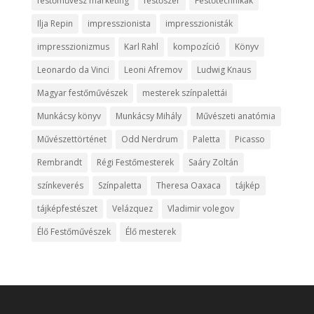
festőművész marketing
festőszer
Festőtechnikák
Ilja Repin
impresszionista
impresszionisták
impresszionizmus
Karl Rahl
kompozíció
Könyv
Leonardo da Vinci
Leoni Afremov
Ludwig Knaus
Magyar festőművészek
mesterek színpalettái
Munkácsy könyv
Munkácsy Mihály
Művészeti anatómia
Művészettörténet
Odd Nerdrum
Paletta
Picasso
Rembrandt
Régi Festőmesterek
Saáry Zoltán
színkeverés
Színpaletta
Theresa Oaxaca
tájkép
tájképfestészet
Velázquez
Vladimir volegov
Élő Festőművészek
Élő mesterek