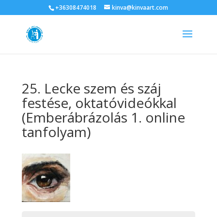
+36308474018
kinva@kinvaart.com
25. Lecke szem és száj
festése, oktatóvideókkal
(Emberábrázolás 1. online
tanfolyam)