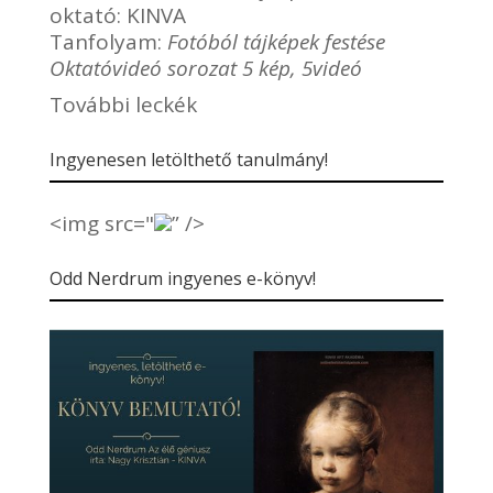
oktató:
KINVA
Tanfolyam:
Fotóból tájképek festése
Oktatóvideó sorozat 5 kép, 5videó
További leckék
Ingyenesen letölthető tanulmány!
<img src="
” />
Odd Nerdrum ingyenes e-könyv!