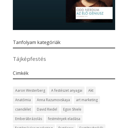
Tanfolyam kategóriák
Tájképfestés
Cimkék
Aaron Westerberg
A festészet anyagai
Akt
Anatómia
Anna Razumovskaya
art marketing
csendélet
David Riedel
Egon Shiele
Emberábrázolás
festmények eladása