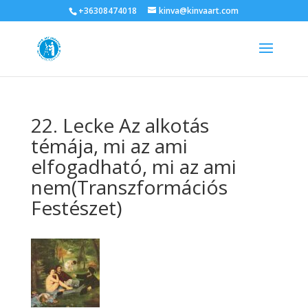
+36308474018
kinva@kinvaart.com
22. Lecke Az alkotás
témája, mi az ami
elfogadható, mi az ami
nem(Transzformációs
Festészet)