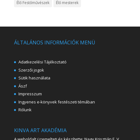
Élő Festőművészek
Élő mesterek
ÁLTALÁNOS INFORMÁCIÓK MENÜ
Adatkezelési Tájékoztató
Szerzői jogok
Sütik használata
Ászf
Impresszum
Ingyenes e-könyvek festészeti témában
Rólunk
KINVA ART AKADÉMIA
A weboldalt üzemelteti és készítette: Nagy Krisztián E. V.