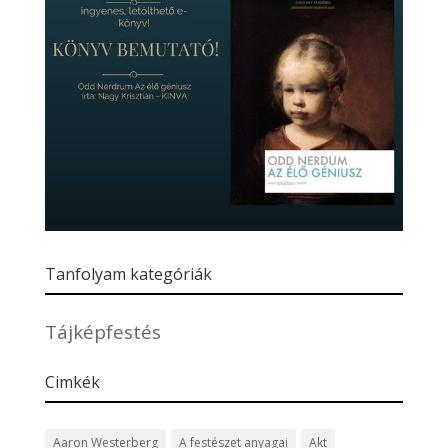
Tanfolyam kategóriák
Tájképfestés
Cimkék
Aaron Westerberg
A festészet anyagai
Akt