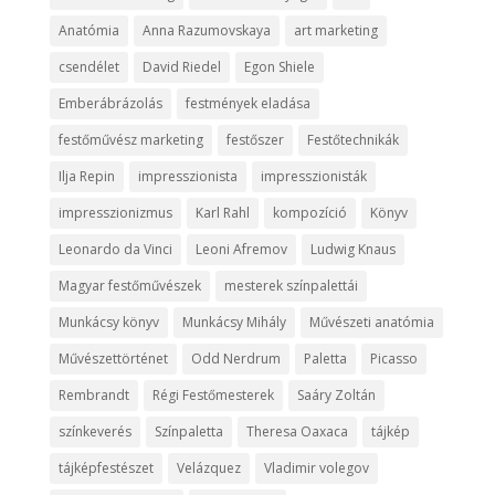
Anatómia
Anna Razumovskaya
art marketing
csendélet
David Riedel
Egon Shiele
Emberábrázolás
festmények eladása
festőművész marketing
festőszer
Festőtechnikák
Ilja Repin
impresszionista
impresszionisták
impresszionizmus
Karl Rahl
kompozíció
Könyv
Leonardo da Vinci
Leoni Afremov
Ludwig Knaus
Magyar festőművészek
mesterek színpalettái
Munkácsy könyv
Munkácsy Mihály
Művészeti anatómia
Művészettörténet
Odd Nerdrum
Paletta
Picasso
Rembrandt
Régi Festőmesterek
Saáry Zoltán
színkeverés
Színpaletta
Theresa Oaxaca
tájkép
tájképfestészet
Velázquez
Vladimir volegov