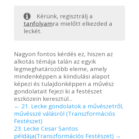
Kérünk, regisztrálj a
tanfolyam
ra mielőtt elkezded a
leckét.
Nagyon fontos kérdés ez, hiszen az
alkotás témája talán az egyik
legmeghatározóbb eleme, amely
mindenképpen a kiindulási alapot
képezi és tulajdonképpen a művész
gondolatait fejezi ki a festészet
eszközein keresztül...
21. Lecke gondolatok a művészetről,
művésszé válásról (Transzformációs
Festészet)
23. Lecke Cesar Santos
példája(Transzformációs Festészet)