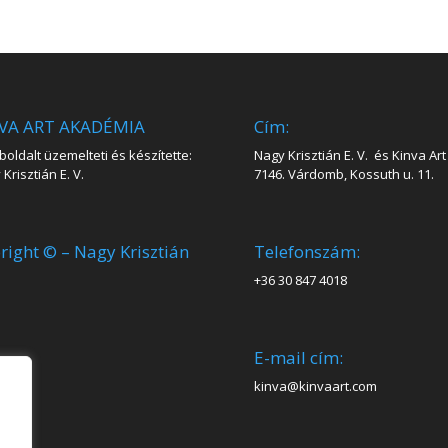
VA ART AKADÉMIA
Cím:
oldalt üzemelteti és készítette:
Nagy Krisztián E. V. és Kinva Art 
Krisztián E. V.
7146. Várdomb, Kossuth u. 11.
right © – Nagy Krisztián
Telefonszám:
+36 30 847 4018
E-mail cím:
kinva@kinvaart.com