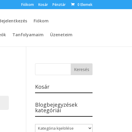
Fiókom
Kosár
Pénztár
0 Elemek
Bejelentkezés
Fiókom
eók
Tanfolyamaim
Üzeneteim
Kosár
Blogbejegyzések
kategóriái
.
Blogbejegyzések
kategóriái