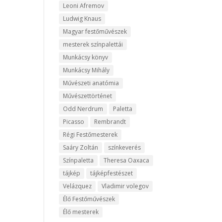
Leoni Afremov
Ludwig Knaus
Magyar festőművészek
mesterek színpalettái
Munkácsy könyv
Munkácsy Mihály
Művészeti anatómia
Művészettörténet
Odd Nerdrum
Paletta
Picasso
Rembrandt
Régi Festőmesterek
Saáry Zoltán
színkeverés
Színpaletta
Theresa Oaxaca
tájkép
tájképfestészet
Velázquez
Vladimir volegov
Élő Festőművészek
Élő mesterek