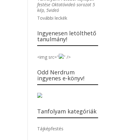
festése Oktatóvideó sorozat 5
kép, 5videó
További leckék
Ingyenesen letölthető
tanulmány!
<img src="
” />
Odd Nerdrum
ingyenes e-könyv!
Tanfolyam kategóriák
Tájképfestés