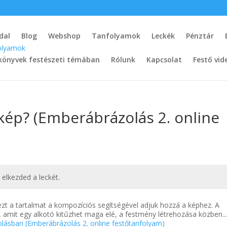
dal
Blog
Webshop
Tanfolyamok
Leckék
Pénztár
könyvek festészeti témában
Rólunk
Kapcsolat
Festő vid
 kép? (Emberábrázolás 2. online
t elkezded a leckét.
ezt a tartalmat a kompozíciós segítségével adjuk hozzá a képhez. A
, amit egy alkotó kitűzhet maga elé, a festmény létrehozása közben..
lásban (Emberábrázolás 2. online festőtanfolyam)