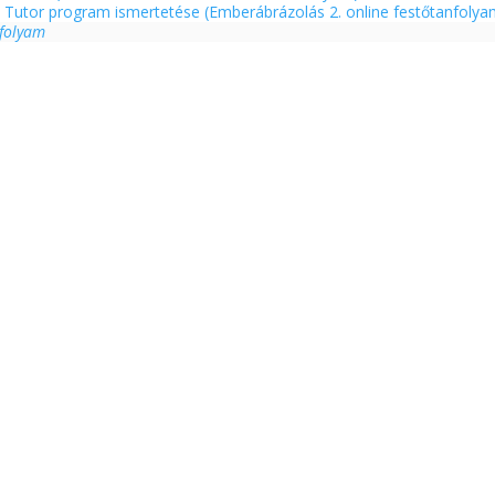
t Tutor program ismertetése (Emberábrázolás 2. online festőtanfoly
nfolyam