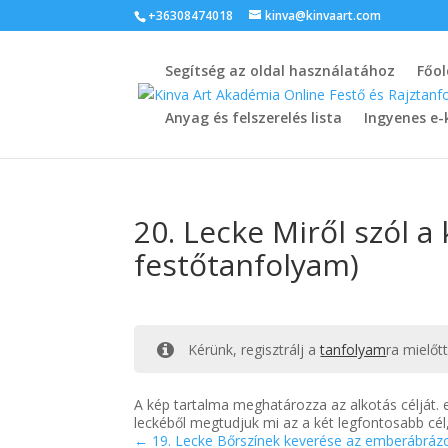
+36308474018
kinva@kinvaart.com
Segítség az oldal használatához
Főol
Anyag és felszerelés lista
Ingyenes e-
20. Lecke Miről szól a
festőtanfolyam)
Kérünk, regisztrálj a
tanfolyam
ra mielőt
A kép tartalma meghatározza az alkotás célját. 
leckéből megtudjuk mi az a két legfontosabb cél
19. Lecke Bőrszínek keverése az emberábrázo