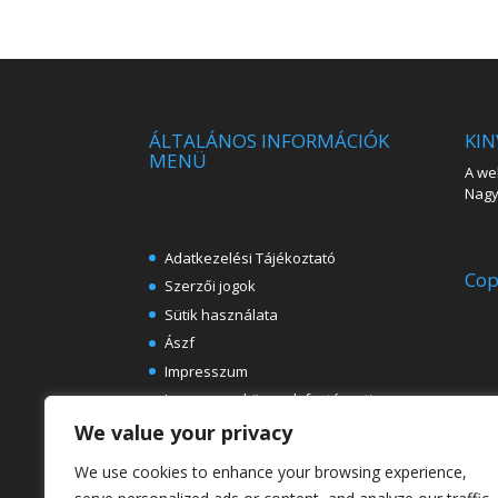
ÁLTALÁNOS INFORMÁCIÓK
KIN
MENÜ
A web
Nagy 
Adatkezelési Tájékoztató
Cop
Szerzői jogok
Sütik használata
Ászf
Impresszum
Ingyenes e-könyvek festészeti
témában
We value your privacy
Rólunk
We use cookies to enhance your browsing experience,