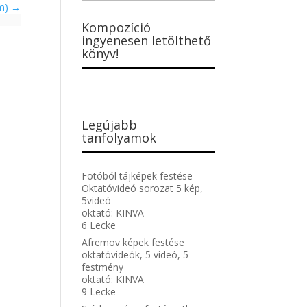
am)
Kompozíció
ingyenesen letölthető
könyv!
Legújabb
tanfolyamok
Fotóból tájképek festése
Oktatóvideó sorozat 5 kép,
5videó
oktató:
KINVA
6 Lecke
Afremov képek festése
oktatóvideók, 5 videó, 5
festmény
oktató:
KINVA
9 Lecke