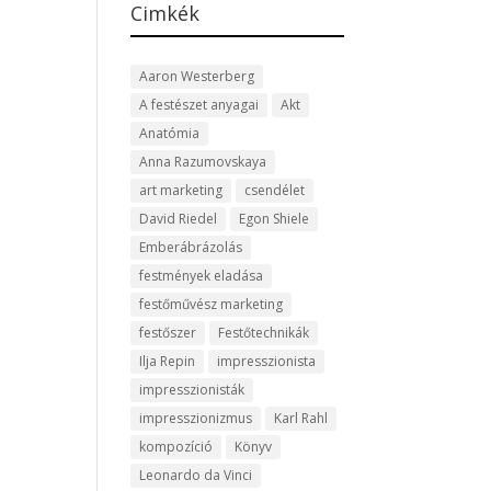
Cimkék
Aaron Westerberg
A festészet anyagai
Akt
Anatómia
Anna Razumovskaya
art marketing
csendélet
David Riedel
Egon Shiele
Emberábrázolás
festmények eladása
festőművész marketing
festőszer
Festőtechnikák
Ilja Repin
impresszionista
impresszionisták
impresszionizmus
Karl Rahl
kompozíció
Könyv
Leonardo da Vinci