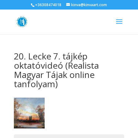
+36308474018
kinva@kinvaart.com
20. Lecke 7. tájkép
oktatóvideó (Realista
Magyar Tájak online
tanfolyam)