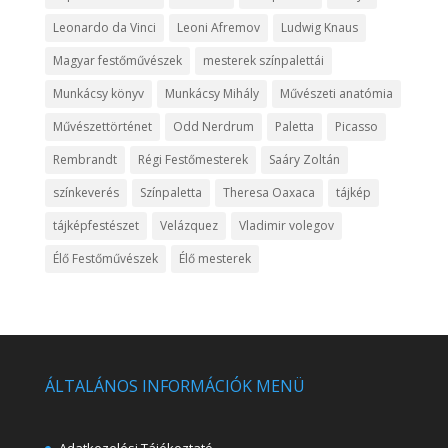
Leonardo da Vinci
Leoni Afremov
Ludwig Knaus
Magyar festőművészek
mesterek színpalettái
Munkácsy könyv
Munkácsy Mihály
Művészeti anatómia
Művészettörténet
Odd Nerdrum
Paletta
Picasso
Rembrandt
Régi Festőmesterek
Saáry Zoltán
színkeverés
Színpaletta
Theresa Oaxaca
tájkép
tájképfestészet
Velázquez
Vladimir volegov
Élő Festőművészek
Élő mesterek
ÁLTALÁNOS INFORMÁCIÓK MENÜ