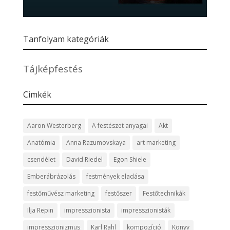
Tanfolyam kategóriák
Tájképfestés
Cimkék
Aaron Westerberg
A festészet anyagai
Akt
Anatómia
Anna Razumovskaya
art marketing
csendélet
David Riedel
Egon Shiele
Emberábrázolás
festmények eladása
festőművész marketing
festőszer
Festőtechnikák
Ilja Repin
impresszionista
impresszionisták
impresszionizmus
Karl Rahl
kompozíció
Könyv