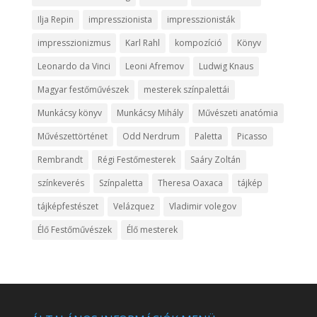
Ilja Repin
impresszionista
impresszionisták
impresszionizmus
Karl Rahl
kompozíció
Könyv
Leonardo da Vinci
Leoni Afremov
Ludwig Knaus
Magyar festőművészek
mesterek színpalettái
Munkácsy könyv
Munkácsy Mihály
Művészeti anatómia
Művészettörténet
Odd Nerdrum
Paletta
Picasso
Rembrandt
Régi Festőmesterek
Saáry Zoltán
színkeverés
Színpaletta
Theresa Oaxaca
tájkép
tájképfestészet
Velázquez
Vladimir volegov
Élő Festőművészek
Élő mesterek