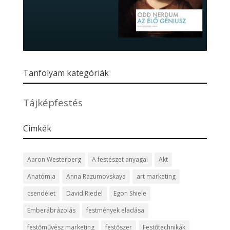
Tanfolyam kategóriák
Tájképfestés
Cimkék
Aaron Westerberg
A festészet anyagai
Akt
Anatómia
Anna Razumovskaya
art marketing
csendélet
David Riedel
Egon Shiele
Emberábrázolás
festmények eladása
festőművész marketing
festőszer
Festőtechnikák