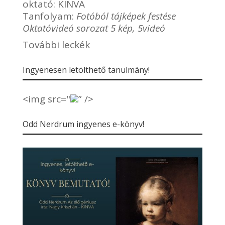
oktató:
KINVA
Tanfolyam:
Fotóból tájképek festése
Oktatóvideó sorozat 5 kép, 5videó
További leckék
Ingyenesen letölthető tanulmány!
<img src="
” />
Odd Nerdrum ingyenes e-könyv!