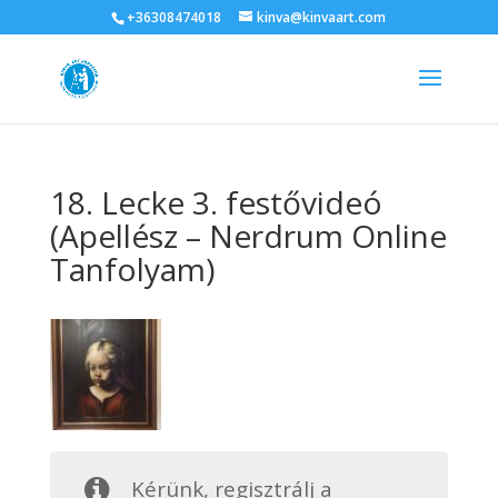
+36308474018
kinva@kinvaart.com
18. Lecke 3. festővideó
(Apellész – Nerdrum Online
Tanfolyam)
Kérünk, regisztrálj a