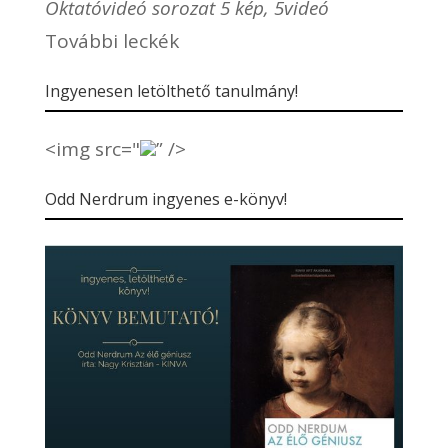
Oktatóvideó sorozat 5 kép, 5videó
További leckék
Ingyenesen letölthető tanulmány!
<img src="
” />
Odd Nerdrum ingyenes e-könyv!