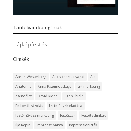
Tanfolyam kategóriák
Tájképfestés
Cimkék
Aaron Westerberg
A festészet anyagai
Akt
Anatómia
Anna Razumovskaya
art marketing
csendélet
David Riedel
Egon Shiele
Emberábrázolás
festmények eladása
festőművész marketing
festőszer
Festőtechnikák
Ilja Repin
impresszionista
impresszionisták