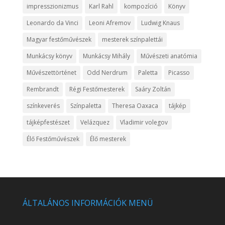
impresszionizmus
Karl Rahl
kompozíció
Könyv
Leonardo da Vinci
Leoni Afremov
Ludwig Knaus
Magyar festőművészek
mesterek színpalettái
Munkácsy könyv
Munkácsy Mihály
Művészeti anatómia
Művészettörténet
Odd Nerdrum
Paletta
Picasso
Rembrandt
Régi Festőmesterek
Saáry Zoltán
színkeverés
Színpaletta
Theresa Oaxaca
tájkép
tájképfestészet
Velázquez
Vladimir volegov
Élő Festőművészek
Élő mesterek
ÁLTALÁNOS INFORMÁCIÓK MENÜ