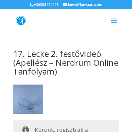
+36308474018
kinva@kinvaart.com
17. Lecke 2. festővideó
(Apellész – Nerdrum Online
Tanfolyam)
Kérünk, regisztrálj a