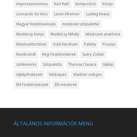
impresszionizmus
Karl Rahl
kompozíció
Könyv
Leonardo da Vinci
Leoni Afremov
Ludwig Knaus
Magyar festőművészek
mesterek színpalettái
Munkácsy könyv
Munkácsy Mihály
Művészeti anatómia
Művészettörténet
Odd Nerdrum
Paletta
Picasso
Rembrandt
Régi Festőmesterek
Saáry Zoltán
színkeverés
Színpaletta
Theresa Oaxaca
tájkép
tájképfestészet
Velázquez
Vladimir volegov
Élő Festőművészek
Élő mesterek
ÁLTALÁNOS INFORMÁCIÓK MENÜ