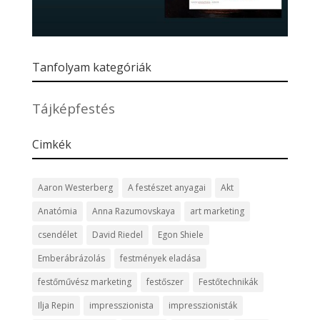
Tanfolyam kategóriák
Tájképfestés
Cimkék
Aaron Westerberg
A festészet anyagai
Akt
Anatómia
Anna Razumovskaya
art marketing
csendélet
David Riedel
Egon Shiele
Emberábrázolás
festmények eladása
festőművész marketing
festőszer
Festőtechnikák
Ilja Repin
impresszionista
impresszionisták