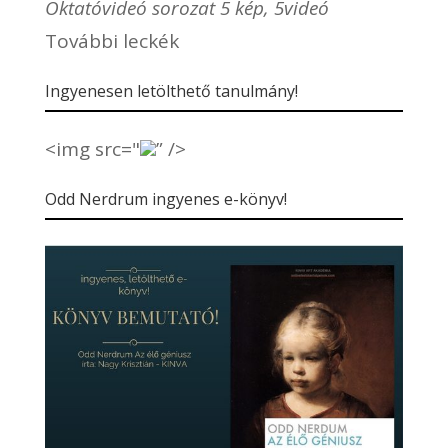
Oktatóvideó sorozat 5 kép, 5videó
További leckék
Ingyenesen letölthető tanulmány!
<img src="
” />
Odd Nerdrum ingyenes e-könyv!