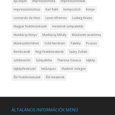
Ilja Repin
impresszionista
impresszionisták
impresszionizmus
Karl Rahl
kompozíció
Könyv
Leonardo da Vinci
Leoni Afremov
Ludwig Knaus
Magyar festőművészek
mesterek színpalettái
Munkácsy könyv
Munkácsy Mihály
Művészeti anatómia
Művészettörténet
Odd Nerdrum
Paletta
Picasso
Rembrandt
Régi Festőmesterek
Saáry Zoltán
színkeverés
Színpaletta
Theresa Oaxaca
tájkép
tájképfestészet
Velázquez
Vladimir volegov
Élő Festőművészek
Élő mesterek
ÁLTALÁNOS INFORMÁCIÓK MENÜ