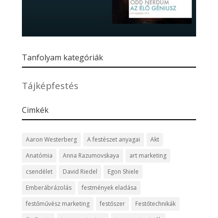
Tanfolyam kategóriák
Tájképfestés
Cimkék
Aaron Westerberg
A festészet anyagai
Akt
Anatómia
Anna Razumovskaya
art marketing
csendélet
David Riedel
Egon Shiele
Emberábrázolás
festmények eladása
festőművész marketing
festőszer
Festőtechnikák