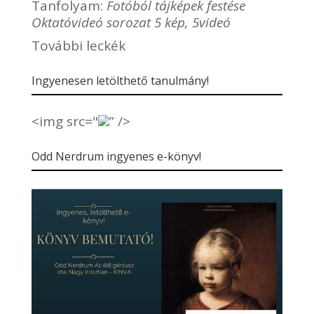
Tanfolyam:
Fotóból tájképek festése
Oktatóvideó sorozat 5 kép, 5videó
További leckék
Ingyenesen letölthető tanulmány!
<img src="
” />
Odd Nerdrum ingyenes e-könyv!