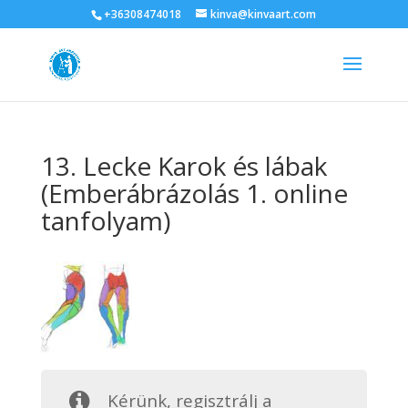
+36308474018
kinva@kinvaart.com
13. Lecke Karok és lábak
(Emberábrázolás 1. online
tanfolyam)
Kérünk, regisztrálj a