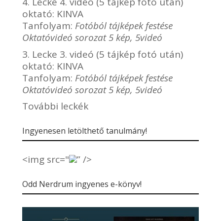
4. Lecke 4. videó (5 tájkép fotó után)
oktató:
KINVA
Tanfolyam:
Fotóból tájképek festése
Oktatóvideó sorozat 5 kép, 5videó
3. Lecke 3. videó (5 tájkép fotó után)
oktató:
KINVA
Tanfolyam:
Fotóból tájképek festése
Oktatóvideó sorozat 5 kép, 5videó
További leckék
Ingyenesen letölthető tanulmány!
<img src="
” />
Odd Nerdrum ingyenes e-könyv!