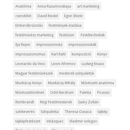
Anatómia
Anna Razumovskaya
art marketing
csendélet
David Riedel
Egon Shiele
Emberábrázolás
festmények eladása
festőművész marketing
festőszer
Festőtechnikák
Ilja Repin
impresszionista
impresszionisták
impresszionizmus
Karl Rahl
kompozíció
Könyv
Leonardo da Vinci
Leoni Afremov
Ludwig Knaus
Magyar festőművészek
mesterek színpalettái
Munkácsy könyv
Munkácsy Mihály
Művészeti anatómia
Művészettörténet
Odd Nerdrum
Paletta
Picasso
Rembrandt
Régi Festőmesterek
Saáry Zoltán
színkeverés
Színpaletta
Theresa Oaxaca
tájkép
tájképfestészet
Velázquez
Vladimir volegov