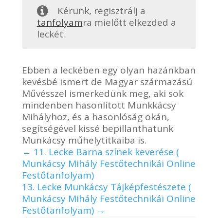
Kérünk, regisztrálj a
tanfolyam
ra mielőtt elkezded a
leckét.
Ebben a leckében egy olyan hazánkban
kevésbé ismert de Magyar származású
Művésszel ismerkedünk meg, aki sok
mindenben hasonlított Munkkácsy
Mihályhoz, és a hasonlóság okán,
segítségével kissé bepillanthatunk
Munkácsy műhelytitkaiba is.
11. Lecke Barna színek keverése (
Munkácsy Mihály Festőtechnikái Online
Festőtanfolyam)
13. Lecke Munkácsy Tájképfestészete (
Munkácsy Mihály Festőtechnikái Online
Festőtanfolyam)