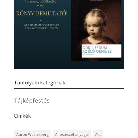
Tanfolyam kategóriák
Tájképfestés
Cimkék
Aaron Westerberg
A festészet anyagai
Akt