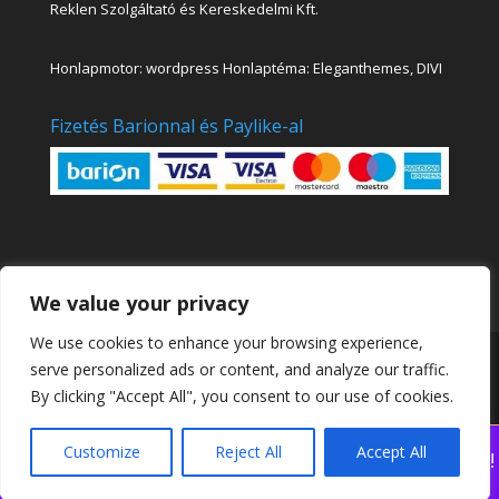
Reklen Szolgáltató és Kereskedelmi Kft.
Honlapmotor: wordpress Honlaptéma: Eleganthemes, DIVI
Fizetés Barionnal és Paylike-al
We value your privacy
We use cookies to enhance your browsing experience,
Kinva Art Akadémia Online Festő és Rajztanfolyamok
serve personalized ads or content, and analyze our traffic.
|
Sensei
By clicking "Accept All", you consent to our use of cookies.
Customize
Reject All
Accept All
Nézd meg legújabb online festőtanfolyamunkat!
Bezárás