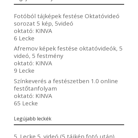
Fotóból tájképek festése Oktatóvideó
sorozat 5 kép, 5videó
oktató:
KINVA
6 Lecke
Afremov képek festése oktatóvideók, 5
videó, 5 festmény
oktató:
KINVA
9 Lecke
Színkeverés a festészetben 1.0 online
festőtanfolyam
oktató:
KINVA
65 Lecke
Legújabb leckék
5. Lecke 5. videó (5 tájkép fotó után)