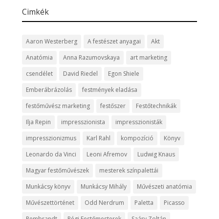
Cimkék
Aaron Westerberg
A festészet anyagai
Akt
Anatómia
Anna Razumovskaya
art marketing
csendélet
David Riedel
Egon Shiele
Emberábrázolás
festmények eladása
festőművész marketing
festőszer
Festőtechnikák
Ilja Repin
impresszionista
impresszionisták
impresszionizmus
Karl Rahl
kompozíció
Könyv
Leonardo da Vinci
Leoni Afremov
Ludwig Knaus
Magyar festőművészek
mesterek színpalettái
Munkácsy könyv
Munkácsy Mihály
Művészeti anatómia
Művészettörténet
Odd Nerdrum
Paletta
Picasso
Rembrandt
Régi Festőmesterek
Saáry Zoltán