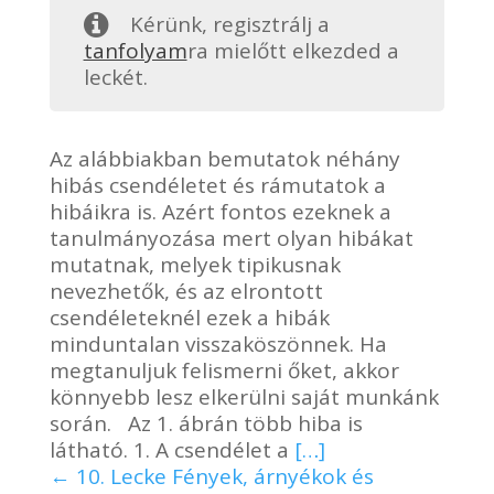
Kérünk, regisztrálj a
tanfolyam
ra mielőtt elkezded a
leckét.
Az alábbiakban bemutatok néhány
hibás csendéletet és rámutatok a
hibáikra is. Azért fontos ezeknek a
tanulmányozása mert olyan hibákat
mutatnak, melyek tipikusnak
nevezhetők, és az elrontott
csendéleteknél ezek a hibák
minduntalan visszaköszönnek. Ha
megtanuljuk felismerni őket, akkor
könnyebb lesz elkerülni saját munkánk
során. Az 1. ábrán több hiba is
látható. 1. A csendélet a
[…]
10. Lecke Fények, árnyékok és