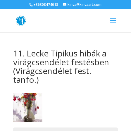
+36308474018
kinva@kinvaart.com
11. Lecke Tipikus hibák a
virágcsendélet festésben
(Virágcsendélet fest.
tanfo.)