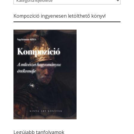
kategóriái
Kompozíció ingyenesen letölthető könyv!
Legújabb tanfolyamok