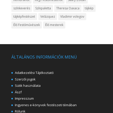
színkeverés
Színpaletta
Theresa Oaxaca
tájkép
tájképfestészet
Velázquez
Vladimir volegov
Élő Festőművészek
Élő mesterek
ÁLTALÁNOS INFORMÁCIÓK MENÜ
Adatkezelési Tájékoztató
Szerzői jogok
Sütik használata
Ászf
Impresszum
Ingyenes e-könyvek festészeti témában
Rólunk