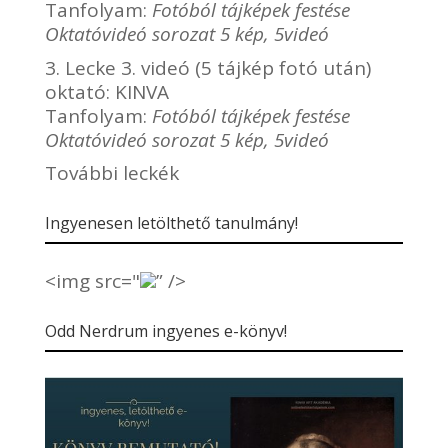
Tanfolyam:
Fotóból tájképek festése
Oktatóvideó sorozat 5 kép, 5videó
3. Lecke 3. videó (5 tájkép fotó után)
oktató:
KINVA
Tanfolyam:
Fotóból tájképek festése
Oktatóvideó sorozat 5 kép, 5videó
További leckék
Ingyenesen letölthető tanulmány!
<img src="
” />
Odd Nerdrum ingyenes e-könyv!