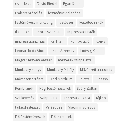
csendélet
David Riedel
Egon Shiele
Emberábrázolás
festmények eladása
festőművész marketing
festőszer
Festőtechnikák
Ilja Repin
impresszionista
impresszionisták
impresszionizmus
Karl Rahl
kompozíció
Könyv
Leonardo da Vinci
Leoni Afremov
Ludwig Knaus
Magyar festőművészek
mesterek színpalettái
Munkácsy könyv
Munkácsy Mihály
Művészeti anatómia
Művészettörténet
Odd Nerdrum
Paletta
Picasso
Rembrandt
Régi Festőmesterek
Saáry Zoltán
színkeverés
Színpaletta
Theresa Oaxaca
tájkép
tájképfestészet
Velázquez
Vladimir volegov
Élő Festőművészek
Élő mesterek