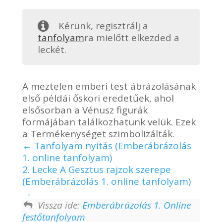
Kérünk, regisztrálj a
tanfolyam
ra mielőtt elkezded a
leckét.
A meztelen emberi test ábrázolásának
első példái őskori eredetűek, ahol
elsősorban a Vénusz figurák
formájában találkozhatunk velük. Ezek
a Termékenységet szimbolizálták.
Tanfolyam nyitás (Emberábrázolás
1. online tanfolyam)
2. Lecke A Gesztus rajzok szerepe
(Emberábrázolás 1. online tanfolyam)
Vissza ide:
Emberábrázolás 1. Online
festőtanfolyam