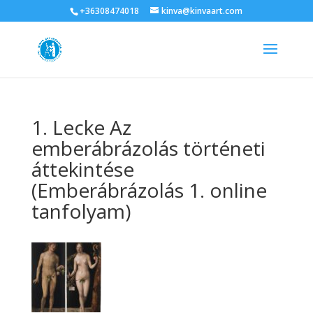
+36308474018
kinva@kinvaart.com
1. Lecke Az
emberábrázolás történeti
áttekintése
(Emberábrázolás 1. online
tanfolyam)