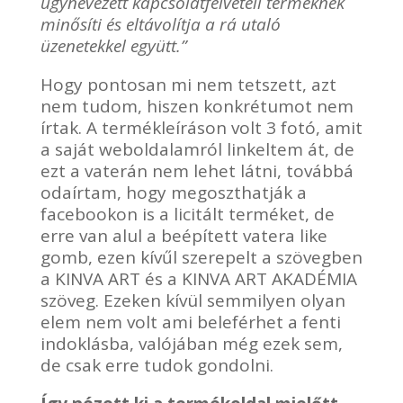
úgynevezett kapcsolatfelvételi terméknek
minősíti és eltávolítja a rá utaló
üzenetekkel együtt.”
Hogy pontosan mi nem tetszett, azt
nem tudom, hiszen konkrétumot nem
írtak. A termékleíráson volt 3 fotó, amit
a saját weboldalamról linkeltem át, de
ezt a vaterán nem lehet látni, továbbá
odaírtam, hogy megoszthatják a
facebookon is a licitált terméket, de
erre van alul a beépített vatera like
gomb, ezen kívűl szerepelt a szövegben
a KINVA ART és a KINVA ART AKADÉMIA
szöveg. Ezeken kívül semmilyen olyan
elem nem volt ami beleférhet a fenti
indoklásba, valójában még ezek sem,
de csak erre tudok gondolni.