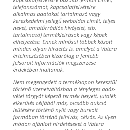
kapcsolatfelvételre buzdító (e-mail címet,
telefonszámot, kapcsolatfelvételre
alkalmas adatokat tartalmazó vagy
kereskedelmi jellegű weboldal címét, teljes
nevet, amatőrrádiós hívójelet, stb.
tartalmazó) termékleírások vagy képek
elhelyezése. Ennek minősül többek között
minden olyan hirdetés is, amelyet a Vatera
értelmezésében kizárólag a fentebb
felsorolt információk megszerzése
érdekében indítanak.
Nem megengedett a terméklapon keresztül
történő üzenetváltásban a tényleges adás-
vétel tárgyát képező termék helyett, jutalék
elkerülés céljából más, olcsóbb aukció
leütésére történő nyílt vagy burkolt
formában történő felhívás, célzás. Az ilyen
módon ajánlott hirdetéseket a Vatera