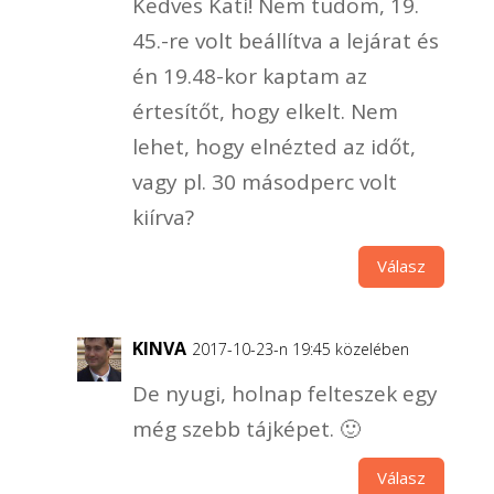
Kedves Kati! Nem tudom, 19.
45.-re volt beállítva a lejárat és
én 19.48-kor kaptam az
értesítőt, hogy elkelt. Nem
lehet, hogy elnézted az időt,
vagy pl. 30 másodperc volt
kiírva?
Válasz
KINVA
2017-10-23-n 19:45 közelében
De nyugi, holnap felteszek egy
még szebb tájképet. 🙂
Válasz