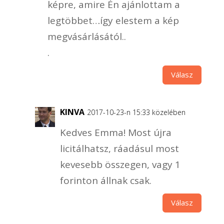
képre, amire Én ajánlottam a
legtöbbet…így elestem a kép
megvásárlásától..
.
Válasz
KINVA
2017-10-23-n 15:33 közelében
Kedves Emma! Most újra
licitálhatsz, ráadásul most
kevesebb összegen, vagy 1
forinton állnak csak.
Válasz