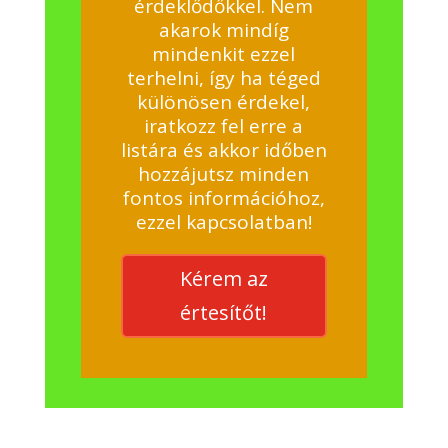
érdeklődőkkel. Nem
akarok mindíg
mindenkit ezzel
terhelni, így ha téged
különösen érdekel,
iratkozz fel erre a
listára és akkor időben
hozzájutsz minden
fontos információhoz,
ezzel kapcsolatban!
Kérem az
értesítőt!