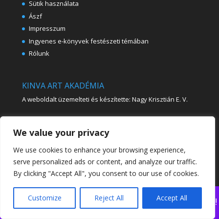
Sütik használata
Ászf
Impresszum
Ingyenes e-könyvek festészeti témában
Rólunk
KINVA ART AKADÉMIA
A weboldalt üzemelteti és készítette: Nagy Krisztián E. V.
Copright © – Nagy Krisztián
We value your privacy
We use cookies to enhance your browsing experience,
Cím:
serve personalized ads or content, and analyze our traffic.
Nagy Krisztián E. V. és Kinva Art Bt. 7146. Várdomb,
By clicking "Accept All", you consent to our use of cookies.
Kossuth u. 11.
Customize
Reject All
Accept All
Nézd meg legújabb online festőtanfolyamunkat!
Telefonszám:
E-mail cím:
Bezárás