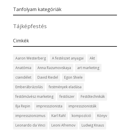
Tanfolyam kategóriák
Tájképfestés
Cimkék
Aaron Westerberg
A festészet anyagai
Akt
Anatómia
Anna Razumovskaya
art marketing
csendélet
David Riedel
Egon Shiele
Emberábrázolás
festmények eladása
festőművész marketing
festőszer
Festőtechnikák
Ilja Repin
impresszionista
impresszionisták
impresszionizmus
Karl Rahl
kompozíció
Könyv
Leonardo da Vinci
Leoni Afremov
Ludwig Knaus