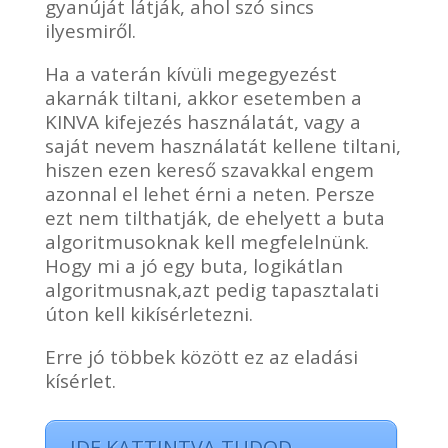
gyanúját látják, ahol szó sincs
ilyesmiről.
Ha a vaterán kívüli megegyezést
akarnák tiltani, akkor esetemben a
KINVA kifejezés használatát, vagy a
saját nevem használatát kellene tiltani,
hiszen ezen kereső szavakkal engem
azonnal el lehet érni a neten. Persze
ezt nem tilthatják, de ehelyett a buta
algoritmusoknak kell megfelelnünk.
Hogy mi a jó egy buta, logikátlan
algoritmusnak,azt pedig tapasztalati
úton kell kikísérletezni.
Erre jó többek között ez az eladási
kísérlet.
IDE KATTINTVA TUDOD