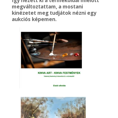
Így nézett ki a termékoldal mielőtt
megváltoztattam, a mostani
kinézetet meg tudjátok nézni egy
aukciós képemen.