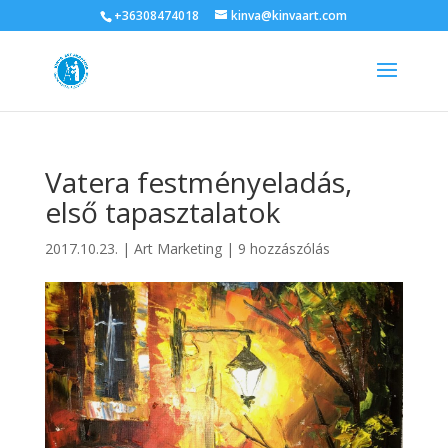
+36308474018
kinva@kinvaart.com
Vatera festményeladás,
első tapasztalatok
2017.10.23.
|
Art Marketing
|
9 hozzászólás