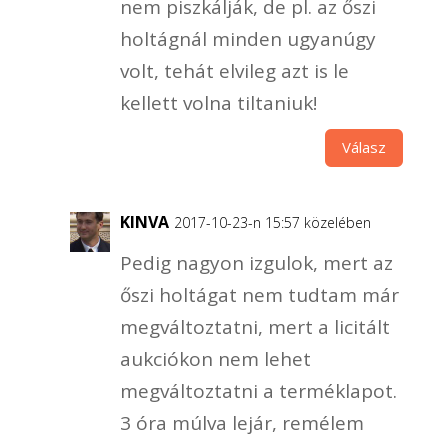
nem piszkálják, de pl. az őszi
holtágnál minden ugyanúgy
volt, tehát elvileg azt is le
kellett volna tiltaniuk!
Válasz
KINVA
2017-10-23-n 15:57 közelében
Pedig nagyon izgulok, mert az
őszi holtágat nem tudtam már
megváltoztatni, mert a licitált
aukciókon nem lehet
megváltoztatni a terméklapot.
3 óra múlva lejár, remélem