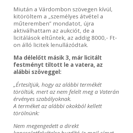
Miután a Várdombon szövegen kívül,
kitöröltem a „személyes átvétel a
műteremben” mondatot, újra
aktiválhattam az aukciót, de a
licitálások eltűntek, az addig 8000,- Ft-
on álló licitek lenullázódtak.
Ma délelőtt másik 3, már licitált
festményt tiltott le a vatera, az
alábbi szöveggel:
„Értesítjük, hogy az alábbi termékét
töröltük, mert az nem felelt meg a Vaterán
érvényes szabályoknak.
A terméket az alábbi okokból kellett
törölnünk:
Nem megengedett a direkt