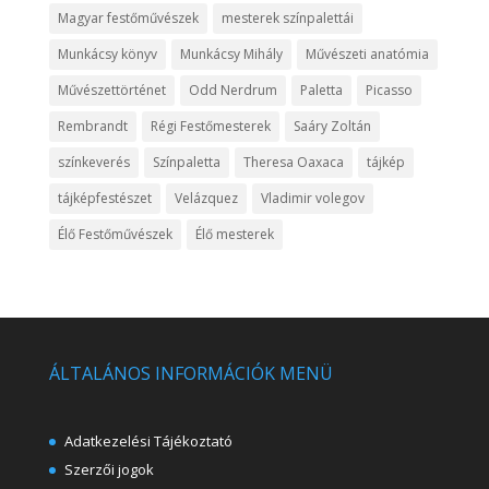
Magyar festőművészek
mesterek színpalettái
Munkácsy könyv
Munkácsy Mihály
Művészeti anatómia
Művészettörténet
Odd Nerdrum
Paletta
Picasso
Rembrandt
Régi Festőmesterek
Saáry Zoltán
színkeverés
Színpaletta
Theresa Oaxaca
tájkép
tájképfestészet
Velázquez
Vladimir volegov
Élő Festőművészek
Élő mesterek
ÁLTALÁNOS INFORMÁCIÓK MENÜ
Adatkezelési Tájékoztató
Szerzői jogok