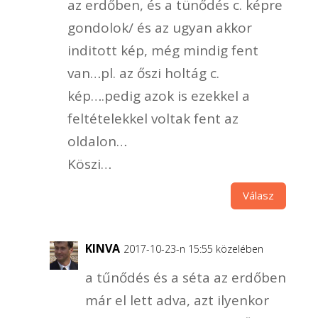
az erdőben, és a tünődés c. képre
gondolok/ és az ugyan akkor
inditott kép, még mindig fent
van…pl. az őszi holtág c.
kép….pedig azok is ezekkel a
feltételekkel voltak fent az
oldalon…
Köszi…
Válasz
KINVA
2017-10-23-n 15:55 közelében
a tűnődés és a séta az erdőben
már el lett adva, azt ilyenkor