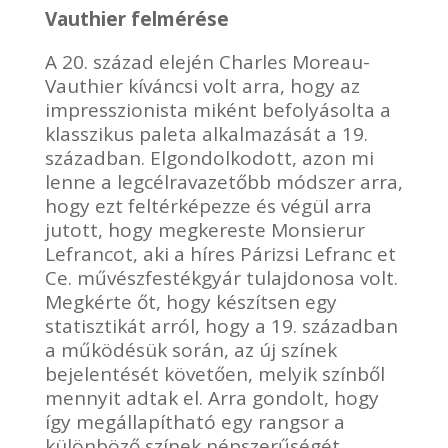
Vauthier felmérése
A 20. század elején Charles Moreau-
Vauthier kíváncsi volt arra, hogy az
impresszionista miként befolyásolta a
klasszikus paleta alkalmazását a 19.
században. Elgondolkodott, azon mi
lenne a legcélravazetőbb módszer arra,
hogy ezt feltérképezze és végül arra
jutott, hogy megkereste Monsierur
Lefrancot, aki a híres Párizsi Lefranc et
Ce. művészfestékgyár tulajdonosa volt.
Megkérte őt, hogy készítsen egy
statisztikát arról, hogy a 19. században
a működésük során, az új színek
bejelentését követően, melyik színből
mennyit adtak el. Arra gondolt, hogy
így megállapítható egy rangsor a
különböző színek népszerűségét