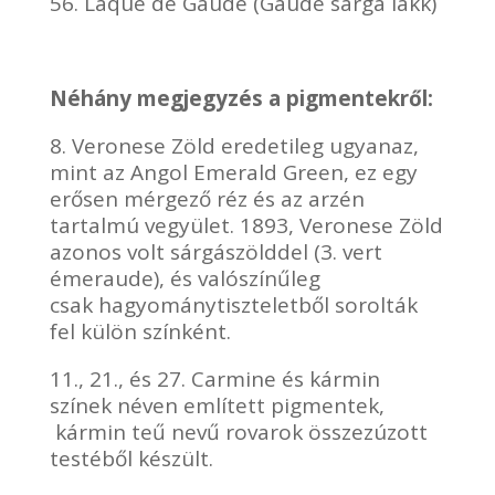
56. Laque de Gaude (Gaude sárga lakk)
Néhány megjegyzés a pigmentekről:
8. Veronese Zöld eredetileg ugyanaz,
mint az Angol Emerald Green, ez egy
erősen mérgező réz és az arzén
tartalmú vegyület. 1893, Veronese Zöld
azonos volt sárgászölddel (3. vert
émeraude), és valószínűleg
csak hagyománytiszteletből sorolták
fel külön színként.
11., 21., és 27. Carmine és kármin
színek néven említett pigmentek,
kármin teű nevű rovarok összezúzott
testéből készült.