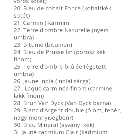
vörös sötét)
20. Bleu de cobalt Fonce (kobaltkék
sötét)
21. Carmin ( kármin)
22. Terre d’ombre Naturelle (nyers
umbra)
23. Bitume (bitumen)
24. Bleu de Prusse fin (porosz kék
finom)
25. Terre d’ombre brûlée (égetett
umbra)
26. Jaune India (indiai sárga)
27 . Laque carminée finom (carmine
lakk finom)
28. Brun Van Dyck (Van Dyck barna)
29. Blanc d’Argent double (ólom, fehér,
nagy mennyiségben?)
30. Bleu Mineral (ásványi kék)
3i. Jaune cadmium Clair (kadmium