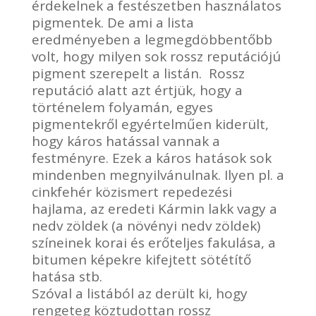
érdekelnek a festészetben használatos
pigmentek. De ami a lista
eredményeben a legmegdöbbentőbb
volt, hogy milyen sok rossz reputációjú
pigment szerepelt a listán. Rossz
reputáció alatt azt értjük, hogy a
történelem folyamán, egyes
pigmentekről egyértelműen kiderült,
hogy káros hatással vannak a
festményre. Ezek a káros hatások sok
mindenben megnyilvánulnak. Ilyen pl. a
cinkfehér közismert repedezési
hajlama, az eredeti Kármin lakk vagy a
nedv zöldek (a növényi nedv zöldek)
színeinek korai és erőteljes fakulása, a
bitumen képekre kifejtett sötétítő
hatása stb.
Szóval a listából az derült ki, hogy
rengeteg köztudottan rossz