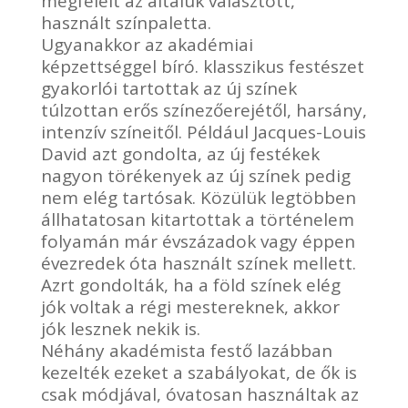
megfelelt az általuk választott,
használt színpaletta.
Ugyanakkor az akadémiai
képzettséggel bíró. klasszikus festészet
gyakorlói tartottak az új színek
túlzottan erős színezőerejétől, harsány,
intenzív színeitől. Például Jacques-Louis
David azt gondolta, az új festékek
nagyon törékenyek az új színek pedig
nem elég tartósak. Közülük legtöbben
állhatatosan kitartottak a történelem
folyamán már évszázadok vagy éppen
évezredek óta használt színek mellett.
Azrt gondolták, ha a föld színek elég
jók voltak a régi mestereknek, akkor
jók lesznek nekik is.
Néhány akadémista festő lazábban
kezelték ezeket a szabályokat, de ők is
csak módjával, óvatosan használtak az