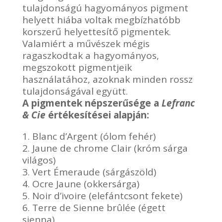
tulajdonságú hagyományos pigment
helyett hiába voltak megbízhatóbb
korszerű helyettesítő pigmentek.
Valamiért a művészek mégis
ragaszkodtak a hagyományos,
megszokott pigmentjeik
használatához, azoknak minden rossz
tulajdonságával együtt.
A pigmentek népszerűsége a
Lefranc
& Cie
értékesítései alapján:
1. Blanc d’Argent (ólom fehér)
2. Jaune de chrome Clair (króm sárga
világos)
3. Vert Émeraude (sárgászöld)
4. Ocre Jaune (okkersárga)
5. Noir d’ivoire (elefántcsont fekete)
6. Terre de Sienne brûlée (égett
sienna)