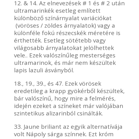
12. & 14. Az elnevezések # 1 és # 2 után
ultramarinkék esetleg említett
különböző színárnyalat variációkat
(vöröses / zöldes árnyalatok) vagy a
különféle fokú részecskék méretére is
érthették. Esetleg sötétebb vagy
világosabb árnyalatokat jelölhettek
vele.. Ezek valószínűleg mesterséges
ultramarinok, és már nem készültek
lapis lazuli ásványból.
18., 19., 39., és 47. Ezek vörösek
eredetileg a krapp gyökérből készültek,
bár valószínű, hogy mire a felmérés,
idején ezeket a színeket már valójában
szintetikus alizarinból csinálták.
33. Jaune briliant az egyik alternatívája
volt Nápoly sárga színnek. Ezt króm