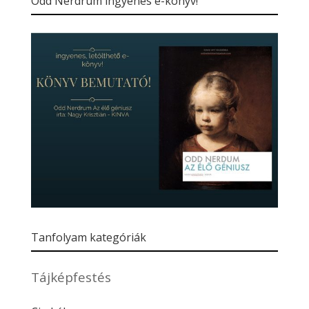
Odd Nerdrum ingyenes e-könyv!
Tanfolyam kategóriák
Tájképfestés