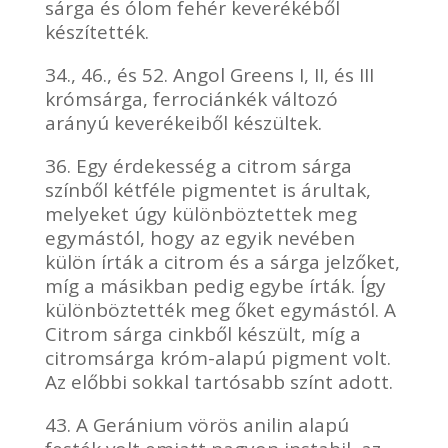
sárga és ólom fehér keverékéből
készítették.
34., 46., és 52. Angol Greens I, II, és III
krómsárga, ferrociánkék változó
arányú keverékeiből készültek.
36. Egy érdekesség a citrom sárga
színből kétféle pigmentet is árultak,
melyeket úgy különböztettek meg
egymástól, hogy az egyik nevében
külön írták a citrom és a sárga jelzőket,
míg a másikban pedig egybe írták. Így
különböztették meg őket egymástól. A
Citrom sárga cinkből készült, míg a
citromsárga króm-alapú pigment volt.
Az előbbi sokkal tartósabb színt adott.
43. A Geránium vörös anilin alapú