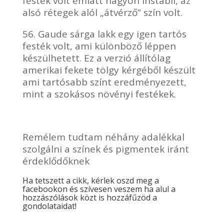
festék volt emiatt nagyon instabil, az
alsó rétegek alól „átvérző” szín volt.
56. Gaude sárga lakk egy igen tartós
festék volt, ami különböző léppen
készülhetett. Ez a verzió állítólag
amerikai fekete tölgy kérgéből készült
ami tartósabb színt eredményezett,
mint a szokásos növényi festékek.
Remélem tudtam néhány adalékkal
szolgálni a színek és pigmentek iránt
érdeklődőknek
Ha tetszett a cikk, kérlek oszd meg a
facebookon és szívesen veszem ha alul a
hozzászólások közt is hozzáfűzöd a
gondolataidat!