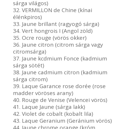
sárga világos)
32. VERMILLON de Chine (kínai
élénkpiros)
33. Jaune brillant (ragyogó sárga)
34. Vert hongrois I (Angol zöld)
35. Ocre rouge (vörös okker)
36. Jaune citron (citrom sárga vagy
citromsárga)
37. Jaune kcdmium Fonce (kadmium
sárga sötét)
38. Jaune cadmium citron (kadmium
sárga citrom)
39. Laque Garance rose dorée (rose
madder vöröses arany)
40. Rouge de Venise (Velencei vörös)
41. Laque Jaune (sárga lakk)
42. Violet de cobalt (kobalt lila)
43. Laque Geranium (Geránium vörös)
44. Jaune chrome orange (króm