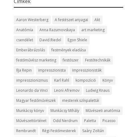
Cimkék
Aaron Westerberg
A festészet anyagai
Akt
Anatómia
Anna Razumovskaya
art marketing
csendélet
David Riedel
Egon Shiele
Emberábrázolás
festmények eladása
festőművész marketing
festőszer
Festőtechnikák
Ilja Repin
impresszionista
impresszionisták
impresszionizmus
Karl Rahl
kompozíció
Könyv
Leonardo da Vinci
Leoni Afremov
Ludwig Knaus
Magyar festőművészek
mesterek színpalettái
Munkácsy könyv
Munkácsy Mihály
Művészeti anatómia
Művészettörténet
Odd Nerdrum
Paletta
Picasso
Rembrandt
Régi Festőmesterek
Saáry Zoltán