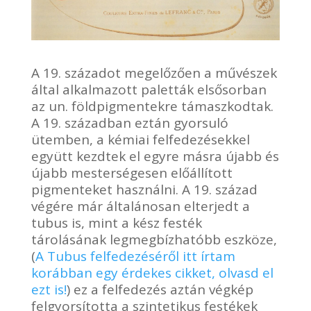
A 19. századot megelőzően a művészek
által alkalmazott paletták elsősorban
az un. földpigmentekre támaszkodtak.
A 19. században eztán gyorsuló
ütemben, a kémiai felfedezésekkel
együtt kezdtek el egyre másra újabb és
újabb mesterségesen előállított
pigmenteket használni. A 19. század
végére már általánosan elterjedt a
tubus is, mint a kész festék
tárolásának legmegbízhatóbb eszköze,
(
A Tubus felfedezéséről itt írtam
korábban egy érdekes cikket, olvasd el
ezt is!
) ez a felfedezés aztán végkép
felgyorsította a szintetikus festékek