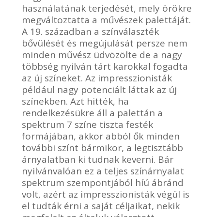
használatának terjedését, mely örökre
megváltoztatta a művészek palettáját.
A 19. században a színválaszték
bővülését és megújulását persze nem
minden művész üdvözölte de a nagy
többség nyilván tárt karokkal fogadta
az új színeket. Az impresszionisták
például nagy potenciált láttak az új
színekben. Azt hitték, ha
rendelkezésükre áll a palettán a
spektrum 7 színe tiszta festék
formájában, akkor abból ők minden
további színt bármikor, a legtisztább
árnyalatban ki tudnak keverni. Bár
nyilvánvalóan ez a teljes színárnyalat
spektrum szempontjából híú ábránd
volt, azért az impresszionisták végül is
el tudták érni a saját céljaikat, nekik