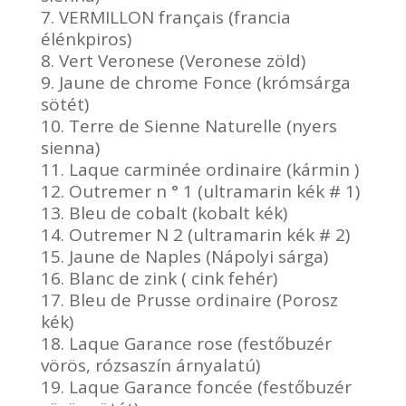
7. VERMILLON français (francia
élénkpiros)
8. Vert Veronese (Veronese zöld)
9. Jaune de chrome Fonce (krómsárga
sötét)
10. Terre de Sienne Naturelle (nyers
sienna)
11. Laque carminée ordinaire (kármin )
12. Outremer n ° 1 (ultramarin kék # 1)
13. Bleu de cobalt (kobalt kék)
14. Outremer N 2 (ultramarin kék # 2)
15. Jaune de Naples (Nápolyi sárga)
16. Blanc de zink ( cink fehér)
17. Bleu de Prusse ordinaire (Porosz
kék)
18. Laque Garance rose (festőbuzér
vörös, rózsaszín árnyalatú)
19. Laque Garance foncée (festőbuzér