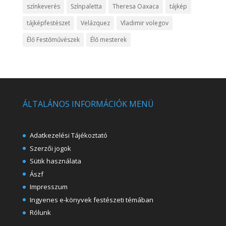
színkeverés
Színpaletta
Theresa Oaxaca
tájkép
tájképfestészet
Velázquez
Vladimir volegov
Élő Festőművészek
Élő mesterek
ÁLTALÁNOS INFORMÁCIÓK MENÜ
Adatkezelési Tájékoztató
Szerzői jogok
Sütik használata
Ászf
Impresszum
Ingyenes e-könyvek festészeti témában
Rólunk