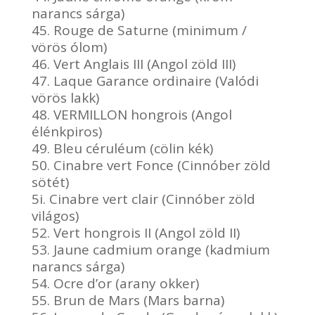
narancs sárga)
45. Rouge de Saturne (minimum /
vörös ólom)
46. Vert Anglais III (Angol zöld III)
47. Laque Garance ordinaire (Valódi
vörös lakk)
48. VERMILLON hongrois (Angol
élénkpiros)
49. Bleu céruléum (cölin kék)
50. Cinabre vert Fonce (Cinnóber zöld
sötét)
5i. Cinabre vert clair (Cinnóber zöld
világos)
52. Vert hongrois II (Angol zöld II)
53. Jaune cadmium orange (kadmium
narancs sárga)
54. Ocre d’or (arany okker)
55. Brun de Mars (Mars barna)