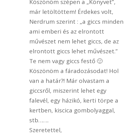
Köszönöm szépen a „Könyvet”,
már letöltöttem! Érdekes volt,
Nerdrum szerint : „a giccs minden
ami emberi és az elrontott
művészet nem lehet giccs, de az
elrontott giccs lehet művészet.”
Te nem vagy giccs festő 🙂
Köszönöm a fáradozásodat! Hol
van a határ?! Már olvastam a
giccsről, miszerint lehet egy
falevél, egy házikó, kerti törpe a
kertben, kiscica gombolyaggal,
stb…….
Szeretettel,