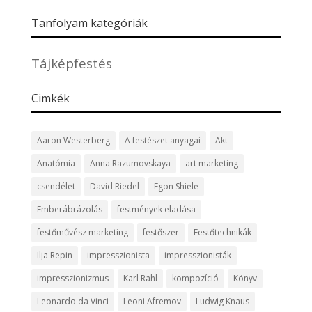
Tanfolyam kategóriák
Tájképfestés
Cimkék
Aaron Westerberg
A festészet anyagai
Akt
Anatómia
Anna Razumovskaya
art marketing
csendélet
David Riedel
Egon Shiele
Emberábrázolás
festmények eladása
festőművész marketing
festőszer
Festőtechnikák
Ilja Repin
impresszionista
impresszionisták
impresszionizmus
Karl Rahl
kompozíció
Könyv
Leonardo da Vinci
Leoni Afremov
Ludwig Knaus