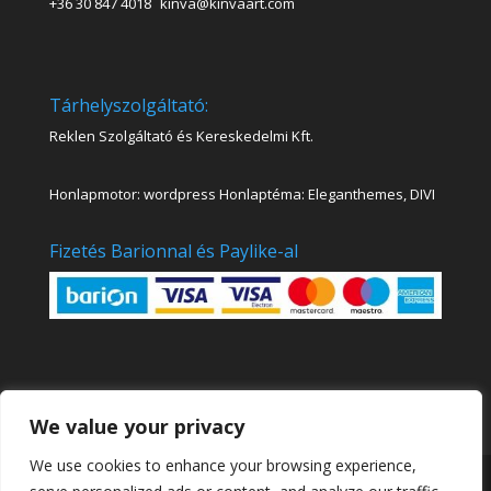
+36 30 847 4018
kinva@kinvaart.com
Tárhelyszolgáltató:
Reklen Szolgáltató és Kereskedelmi Kft.
Honlapmotor: wordpress Honlaptéma: Eleganthemes, DIVI
Fizetés Barionnal és Paylike-al
We value your privacy
We use cookies to enhance your browsing experience,
Kinva Art Akadémia Online Festő és Rajztanfolyamok