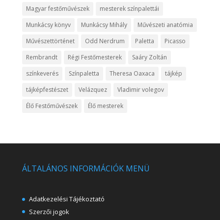
Magyar festőművészek
mesterek színpalettái
Munkácsy könyv
Munkácsy Mihály
Művészeti anatómia
Művészettörténet
Odd Nerdrum
Paletta
Picasso
Rembrandt
Régi Festőmesterek
Saáry Zoltán
színkeverés
Színpaletta
Theresa Oaxaca
tájkép
tájképfestészet
Velázquez
Vladimir volegov
Élő Festőművészek
Élő mesterek
ÁLTALÁNOS INFORMÁCIÓK MENÜ
Adatkezelési Tájékoztató
Szerzői jogok