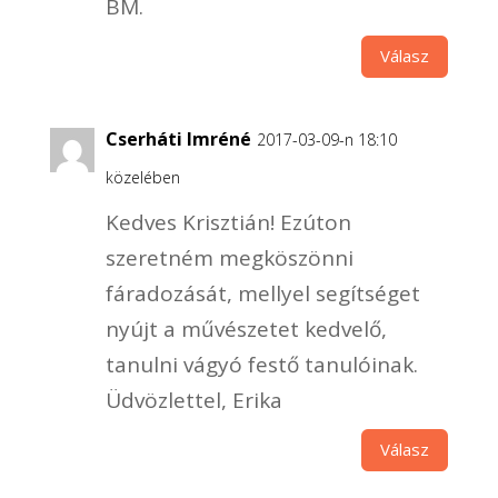
BM.
Válasz
Cserháti Imréné
2017-03-09-n 18:10
közelében
Kedves Krisztián! Ezúton
szeretném megköszönni
fáradozását, mellyel segítséget
nyújt a művészetet kedvelő,
tanulni vágyó festő tanulóinak.
Üdvözlettel, Erika
Válasz