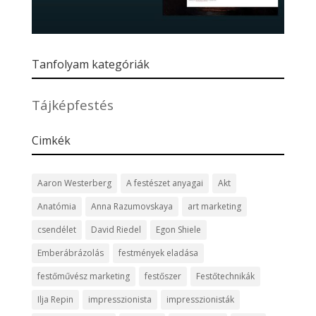
Tanfolyam kategóriák
Tájképfestés
Cimkék
Aaron Westerberg
A festészet anyagai
Akt
Anatómia
Anna Razumovskaya
art marketing
csendélet
David Riedel
Egon Shiele
Emberábrázolás
festmények eladása
festőművész marketing
festőszer
Festőtechnikák
Ilja Repin
impresszionista
impresszionisták