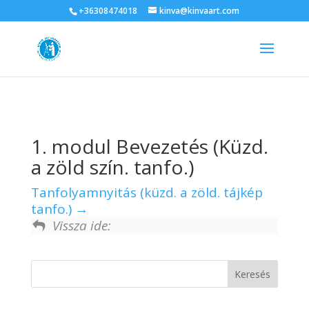
+36308474018
kinva@kinvaart.com
1. modul Bevezetés (Küzd.
a zöld szín. tanfo.)
Tanfolyamnyitás (küzd. a zöld. tájkép
tanfo.)
Vissza ide: