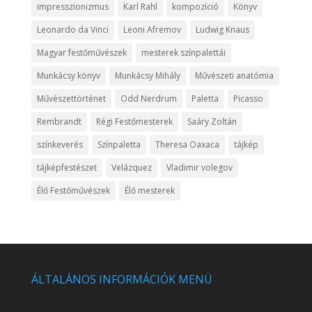
impresszionizmus
Karl Rahl
kompozíció
Könyv
Leonardo da Vinci
Leoni Afremov
Ludwig Knaus
Magyar festőművészek
mesterek színpalettái
Munkácsy könyv
Munkácsy Mihály
Művészeti anatómia
Művészettörténet
Odd Nerdrum
Paletta
Picasso
Rembrandt
Régi Festőmesterek
Saáry Zoltán
színkeverés
Színpaletta
Theresa Oaxaca
tájkép
tájképfestészet
Velázquez
Vladimir volegov
Élő Festőművészek
Élő mesterek
ÁLTALÁNOS INFORMÁCIÓK MENÜ