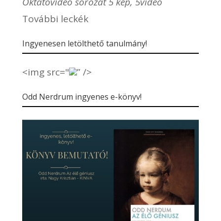
Oktatóvideó sorozat 5 kép, 5videó
További leckék
Ingyenesen letölthető tanulmány!
<img src="
” />
Odd Nerdrum ingyenes e-könyv!