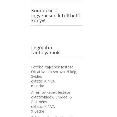
Kompozíció
ingyenesen letölthető
könyv!
Legújabb
tanfolyamok
Fotóból tájképek festése
Oktatóvideó sorozat 5 kép,
5videó
oktató:
KINVA
6 Lecke
Afremov képek festése
oktatóvideók, 5 videó, 5
festmény
oktató:
KINVA
9 Lecke