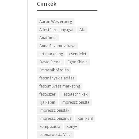
Cimkék
Aaron Westerberg
A festészet anyagai
Akt
Anatómia
Anna Razumovskaya
art marketing
csendélet
David Riedel
Egon Shiele
Emberábrázolás
festmények eladása
festőművész marketing
festőszer
Festőtechnikák
Ilja Repin
impresszionista
impresszionisták
impresszionizmus
Karl Rahl
kompozíció
Könyv
Leonardo da Vinci