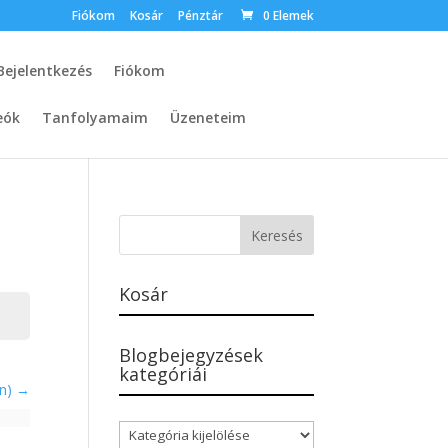
Fiókom
Kosár
Pénztár
0 Elemek
Bejelentkezés
Fiókom
eók
Tanfolyamaim
Üzeneteim
Kosár
Blogbejegyzések
kategóriái
án)
Blogbejegyzések
kategóriái