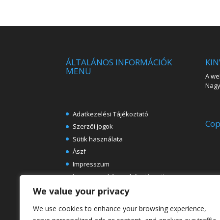
ÁLTALÁNOS INFORMÁCIÓK
KIN
MENÜ
A web
Nagy 
Adatkezelési Tájékoztató
Cop
Szerzői jogok
Sütik használata
Ászf
Impresszum
Ingyenes e-könyvek festészeti
témában
We value your privacy
Rólunk
We use cookies to enhance your browsing experience,