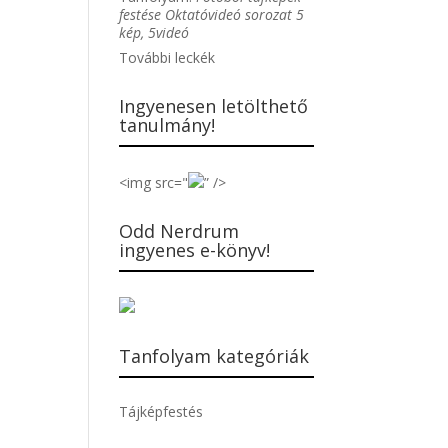
festése Oktatóvideó sorozat 5
kép, 5videó
További leckék
Ingyenesen letölthető
tanulmány!
<img src="
” />
Odd Nerdrum
ingyenes e-könyv!
Tanfolyam kategóriák
Tájképfestés