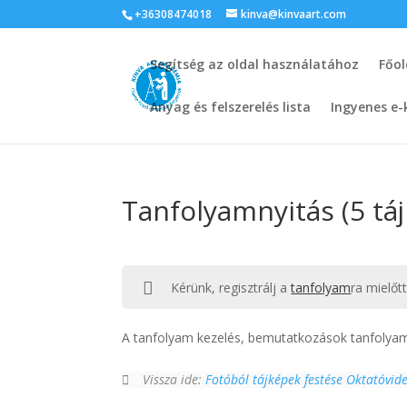
+36308474018
kinva@kinvaart.com
Segítség az oldal használatához
Főol
Anyag és felszerelés lista
Ingyenes e-
Tanfolyamnyitás (5 táj
Kérünk, regisztrálj a
tanfolyam
ra mielőt
A tanfolyam kezelés, bemutatkozások tanfolyam
Vissza ide:
Fotóból tájképek festése Oktatóvid