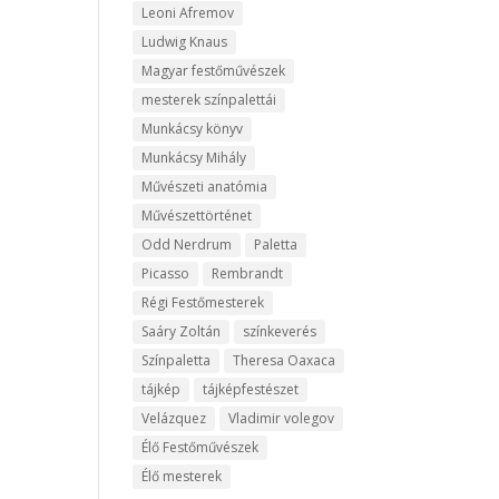
Leoni Afremov
Ludwig Knaus
Magyar festőművészek
mesterek színpalettái
Munkácsy könyv
Munkácsy Mihály
Művészeti anatómia
Művészettörténet
Odd Nerdrum
Paletta
Picasso
Rembrandt
Régi Festőmesterek
Saáry Zoltán
színkeverés
Színpaletta
Theresa Oaxaca
tájkép
tájképfestészet
Velázquez
Vladimir volegov
Élő Festőművészek
Élő mesterek