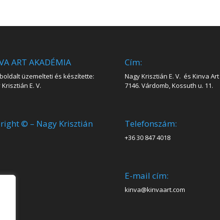
VA ART AKADÉMIA
Cím:
oldalt üzemelteti és készítette:
Nagy Krisztián E. V. és Kinva Art 
Krisztián E. V.
7146. Várdomb, Kossuth u. 11.
right © – Nagy Krisztián
Telefonszám:
+36 30 847 4018
E-mail cím:
kinva@kinvaart.com