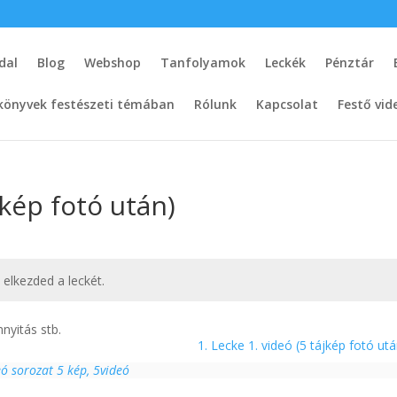
dal
Blog
Webshop
Tanfolyamok
Leckék
Pénztár
könyvek festészeti témában
Rólunk
Kapcsolat
Festő vid
kép fotó után)
t elkezded a leckét.
nyitás stb.
1. Lecke 1. videó (5 tájkép fotó ut
eó sorozat 5 kép, 5videó