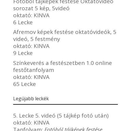
Fotóból tájképek festése Oktatóvideó
sorozat 5 kép, 5videó
oktató:
KINVA
6 Lecke
Afremov képek festése oktatóvideók, 5
videó, 5 festmény
oktató:
KINVA
9 Lecke
Színkeverés a festészetben 1.0 online
festőtanfolyam
oktató:
KINVA
65 Lecke
Legújabb leckék
5. Lecke 5. videó (5 tájkép fotó után)
oktató:
KINVA
Tanfolyam:
Fotóból tájképek festése