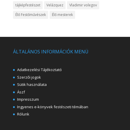
tájképfestészet
Velázquez
Vladimir volegov
Élő Festőművészek
Élő mesterek
ÁLTALÁNOS INFORMÁCIÓK MENÜ
Adatkezelési Tájékoztató
Szerzői jogok
Sütik használata
Ászf
Impresszum
Ingyenes e-könyvek festészeti témában
Rólunk