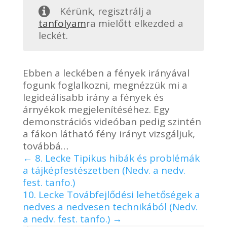
Kérünk, regisztrálj a
tanfolyam
ra mielőtt elkezded a
leckét.
Ebben a leckében a fények irányával
fogunk foglalkozni, megnézzük mi a
legideálisabb irány a fények és
árnyékok megjelenítéséhez. Egy
demonstrációs videóban pedig szintén
a fákon látható fény irányt vizsgáljuk,
továbbá…
8. Lecke Tipikus hibák és problémák
a tájképfestészetben (Nedv. a nedv.
fest. tanfo.)
10. Lecke Továbfejlődési lehetőségek a
nedves a nedvesen technikából (Nedv.
a nedv. fest. tanfo.)