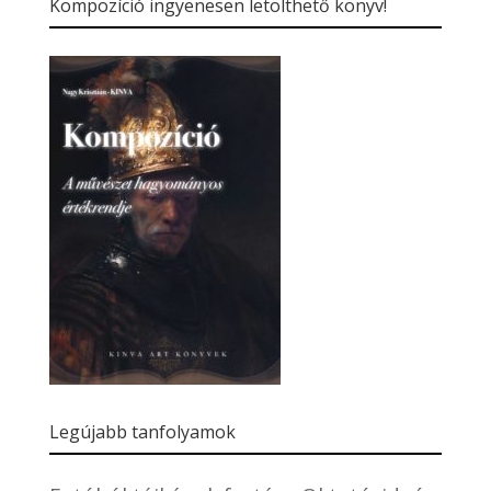
Kompozíció ingyenesen letölthető könyv!
Legújabb tanfolyamok