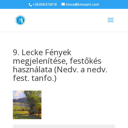
+36308474018
kinva@kinvaart.com
9. Lecke Fények
megjelenítése, festőkés
használata (Nedv. a nedv.
fest. tanfo.)