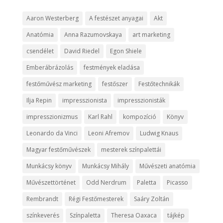
Aaron Westerberg
A festészet anyagai
Akt
Anatómia
Anna Razumovskaya
art marketing
csendélet
David Riedel
Egon Shiele
Emberábrázolás
festmények eladása
festőművész marketing
festőszer
Festőtechnikák
Ilja Repin
impresszionista
impresszionisták
impresszionizmus
Karl Rahl
kompozíció
Könyv
Leonardo da Vinci
Leoni Afremov
Ludwig Knaus
Magyar festőművészek
mesterek színpalettái
Munkácsy könyv
Munkácsy Mihály
Művészeti anatómia
Művészettörténet
Odd Nerdrum
Paletta
Picasso
Rembrandt
Régi Festőmesterek
Saáry Zoltán
színkeverés
Színpaletta
Theresa Oaxaca
tájkép