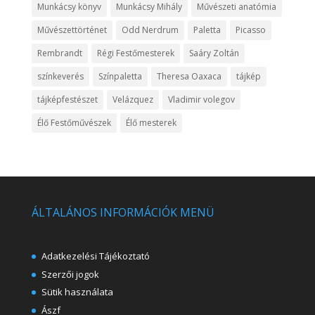
Munkácsy könyv
Munkácsy Mihály
Művészeti anatómia
Művészettörténet
Odd Nerdrum
Paletta
Picasso
Rembrandt
Régi Festőmesterek
Saáry Zoltán
színkeverés
Színpaletta
Theresa Oaxaca
tájkép
tájképfestészet
Velázquez
Vladimir volegov
Élő Festőművészek
Élő mesterek
ÁLTALÁNOS INFORMÁCIÓK MENÜ
Adatkezelési Tájékoztató
Szerzői jogok
Sütik használata
Ászf