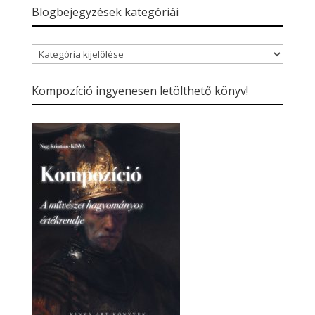
Blogbejegyzések kategóriái
Blogbejegyzések
kategóriái
Kompozíció ingyenesen letölthető könyv!