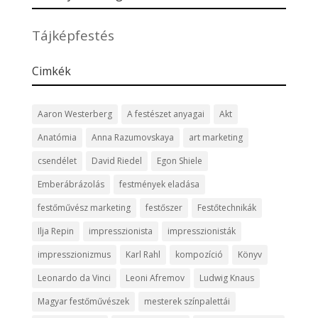
Tájképfestés
Cimkék
Aaron Westerberg
A festészet anyagai
Akt
Anatómia
Anna Razumovskaya
art marketing
csendélet
David Riedel
Egon Shiele
Emberábrázolás
festmények eladása
festőművész marketing
festőszer
Festőtechnikák
Ilja Repin
impresszionista
impresszionisták
impresszionizmus
Karl Rahl
kompozíció
Könyv
Leonardo da Vinci
Leoni Afremov
Ludwig Knaus
Magyar festőművészek
mesterek színpalettái