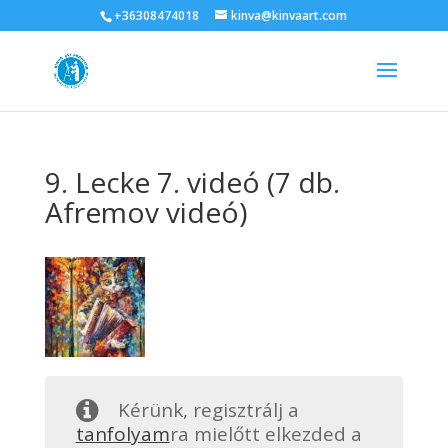
+36308474018
kinva@kinvaart.com
9. Lecke 7. videó (7 db.
Afremov videó)
Kérünk, regisztrálj a
tanfolyam
ra mielőtt elkezded a