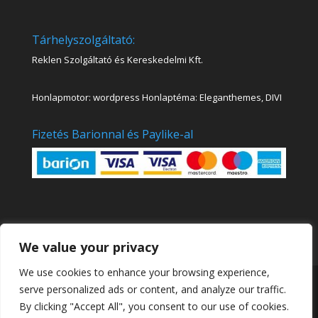
Tárhelyszolgáltató:
Reklen Szolgáltató és Kereskedelmi Kft.
Honlapmotor: wordpress Honlaptéma: Eleganthemes, DIVI
Fizetés Barionnal és Paylike-al
We value your privacy
We use cookies to enhance your browsing experience,
Kinva Art Akadémia Online Festő és Rajztanfolyamok
serve personalized ads or content, and analyze our traffic.
|
Sensei
By clicking "Accept All", you consent to our use of cookies.