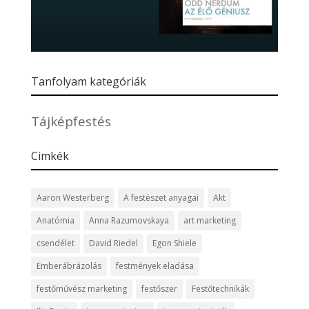
Tanfolyam kategóriák
Tájképfestés
Cimkék
Aaron Westerberg
A festészet anyagai
Akt
Anatómia
Anna Razumovskaya
art marketing
csendélet
David Riedel
Egon Shiele
Emberábrázolás
festmények eladása
festőművész marketing
festőszer
Festőtechnikák