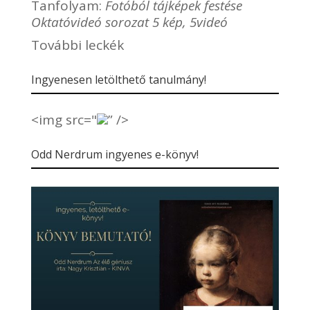
Tanfolyam:
Fotóból tájképek festése
Oktatóvideó sorozat 5 kép, 5videó
További leckék
Ingyenesen letölthető tanulmány!
<img src="
” />
Odd Nerdrum ingyenes e-könyv!