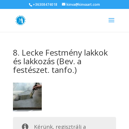
+36308474018
kinva@kinvaart.com
8. Lecke Festmény lakkok
és lakkozás (Bev. a
festészet. tanfo.)
Kérünk, regisztrálj a