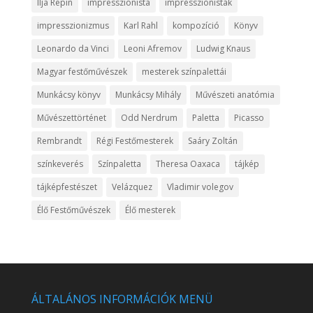
Ilja Repin
impresszionista
impresszionisták
impresszionizmus
Karl Rahl
kompozíció
Könyv
Leonardo da Vinci
Leoni Afremov
Ludwig Knaus
Magyar festőművészek
mesterek színpalettái
Munkácsy könyv
Munkácsy Mihály
Művészeti anatómia
Művészettörténet
Odd Nerdrum
Paletta
Picasso
Rembrandt
Régi Festőmesterek
Saáry Zoltán
színkeverés
Színpaletta
Theresa Oaxaca
tájkép
tájképfestészet
Velázquez
Vladimir volegov
Élő Festőművészek
Élő mesterek
ÁLTALÁNOS INFORMÁCIÓK MENÜ