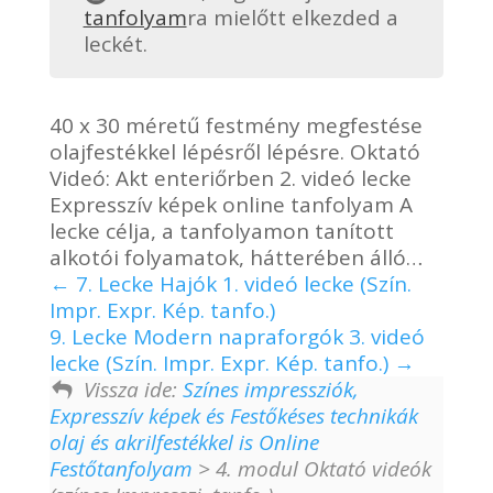
tanfolyam
ra mielőtt elkezded a
leckét.
40 x 30 méretű festmény megfestése
olajfestékkel lépésről lépésre. Oktató
Videó: Akt enteriőrben 2. videó lecke
Expresszív képek online tanfolyam A
lecke célja, a tanfolyamon tanított
alkotói folyamatok, hátterében álló…
7. Lecke Hajók 1. videó lecke (Szín.
Impr. Expr. Kép. tanfo.)
9. Lecke Modern napraforgók 3. videó
lecke (Szín. Impr. Expr. Kép. tanfo.)
Vissza ide:
Színes impressziók,
Expresszív képek és Festőkéses technikák
olaj és akrilfestékkel is Online
Festőtanfolyam
> 4. modul Oktató videók