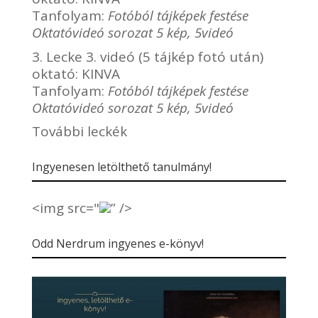
Tanfolyam:
Fotóból tájképek festése
Oktatóvideó sorozat 5 kép, 5videó
3. Lecke 3. videó (5 tájkép fotó után)
oktató:
KINVA
Tanfolyam:
Fotóból tájképek festése
Oktatóvideó sorozat 5 kép, 5videó
További leckék
Ingyenesen letölthető tanulmány!
<img src="
” />
Odd Nerdrum ingyenes e-könyv!