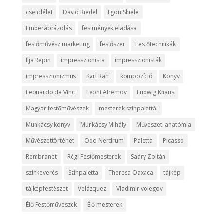
csendélet
David Riedel
Egon Shiele
Emberábrázolás
festmények eladása
festőművész marketing
festőszer
Festőtechnikák
Ilja Repin
impresszionista
impresszionisták
impresszionizmus
Karl Rahl
kompozíció
Könyv
Leonardo da Vinci
Leoni Afremov
Ludwig Knaus
Magyar festőművészek
mesterek színpalettái
Munkácsy könyv
Munkácsy Mihály
Művészeti anatómia
Művészettörténet
Odd Nerdrum
Paletta
Picasso
Rembrandt
Régi Festőmesterek
Saáry Zoltán
színkeverés
Színpaletta
Theresa Oaxaca
tájkép
tájképfestészet
Velázquez
Vladimir volegov
Élő Festőművészek
Élő mesterek