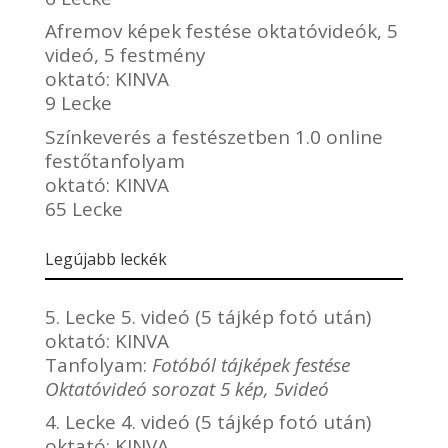
Afremov képek festése oktatóvideók, 5
videó, 5 festmény
oktató:
KINVA
9 Lecke
Színkeverés a festészetben 1.0 online
festőtanfolyam
oktató:
KINVA
65 Lecke
Legújabb leckék
5. Lecke 5. videó (5 tájkép fotó után)
oktató:
KINVA
Tanfolyam:
Fotóból tájképek festése
Oktatóvideó sorozat 5 kép, 5videó
4. Lecke 4. videó (5 tájkép fotó után)
oktató:
KINVA