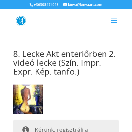
+36308474018
kinva@kinvaart.com
8. Lecke Akt enteriőrben 2.
videó lecke (Szín. Impr.
Expr. Kép. tanfo.)
Kérünk, regisztrálj a