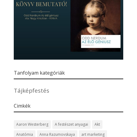
Tanfolyam kategóriák
Tájképfestés
Cimkék
Aaron Westerberg
A festészet anyagai
Akt
Anatómia
Anna Razumovskaya
art marketing