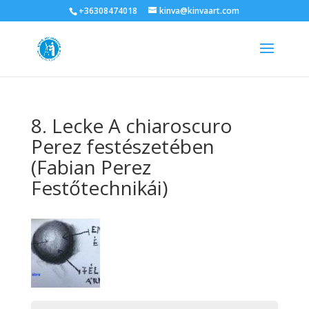
+36308474018
kinva@kinvaart.com
8. Lecke A chiaroscuro
Perez festészetében
(Fabian Perez
Festőtechnikái)