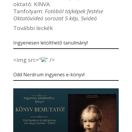
oktató:
KINVA
Tanfolyam:
Fotóból tájképek festése
Oktatóvideó sorozat 5 kép, 5videó
További leckék
Ingyenesen letölthető tanulmány!
<img src="
” />
Odd Nerdrum ingyenes e-könyv!