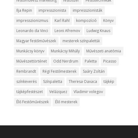
festőművész marketing
festőszer
Festőtechnikák
Ilja Repin
impresszionista
impresszionisták
impresszionizmus
Karl Rahl
kompozíció
Könyv
Leonardo da Vinci
Leoni Afremov
Ludwig Knaus
Magyar festőművészek
mesterek színpalettái
Munkácsy könyv
Munkácsy Mihály
Művészeti anatómia
Művészettörténet
Odd Nerdrum
Paletta
Picasso
Rembrandt
Régi Festőmesterek
Saáry Zoltán
színkeverés
Színpaletta
Theresa Oaxaca
tájkép
tájképfestészet
Velázquez
Vladimir volegov
Élő Festőművészek
Élő mesterek