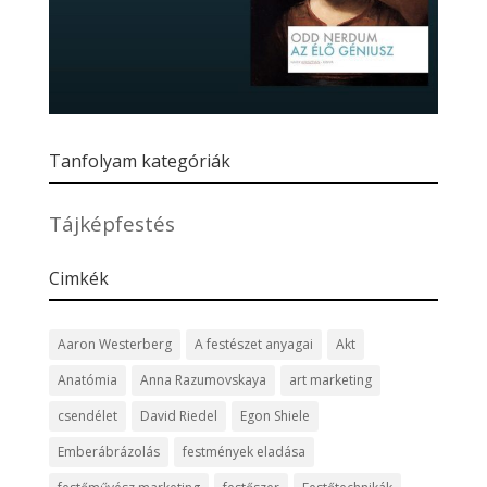
Tanfolyam kategóriák
Tájképfestés
Cimkék
Aaron Westerberg
A festészet anyagai
Akt
Anatómia
Anna Razumovskaya
art marketing
csendélet
David Riedel
Egon Shiele
Emberábrázolás
festmények eladása