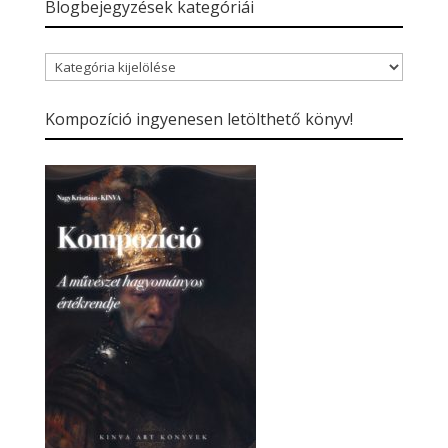
Blogbejegyzések kategóriái
Blogbejegyzések
kategóriái
Kompozíció ingyenesen letölthető könyv!