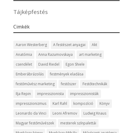
Tájképfestés
Cimkék
Aaron Westerberg
A festészet anyagai
Akt
Anatómia
Anna Razumovskaya
art marketing
csendélet
David Riedel
Egon Shiele
Emberábrázolás
festmények eladása
festőművész marketing
festőszer
Festőtechnikák
Ilja Repin
impresszionista
impresszionisták
impresszionizmus
Karl Rahl
kompozíció
Könyv
Leonardo da Vinci
Leoni Afremov
Ludwig Knaus
Magyar festőművészek
mesterek színpalettái
Munkácsy könyv
Munkácsy Mihály
Művészeti anatómia