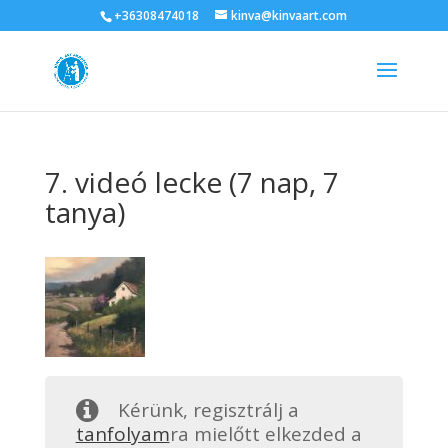
+36308474018
kinva@kinvaart.com
7. videó lecke (7 nap, 7
tanya)
Kérünk, regisztrálj a
tanfolyam
ra mielőtt elkezded a