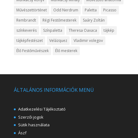
Művészettörténet
Odd Nerdrum
Paletta
Picasso
Rembrandt
Régi Festőmesterek
Saáry Zoltán
színkeverés
Színpaletta
Theresa Oaxaca
tájkép
tájképfestészet
Velázquez
Vladimir volegov
Élő Festőművészek
Élő mesterek
ÁLTALÁNOS INFORMÁCIÓK MENÜ
Adatkezelési Tájékoztató
Szerzői jogok
Sütik használata
Ászf