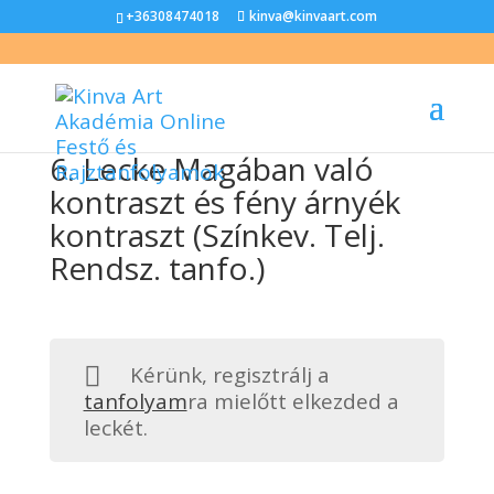
+36308474018
kinva@kinvaart.com
6. Lecke Magában való
kontraszt és fény árnyék
kontraszt (Színkev. Telj.
Rendsz. tanfo.)
Kérünk, regisztrálj a
tanfolyam
ra mielőtt elkezded a
leckét.