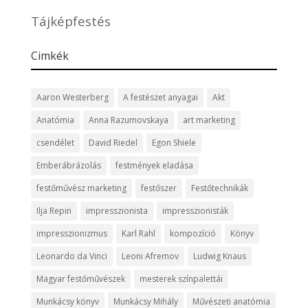
Tájképfestés
Cimkék
Aaron Westerberg
A festészet anyagai
Akt
Anatómia
Anna Razumovskaya
art marketing
csendélet
David Riedel
Egon Shiele
Emberábrázolás
festmények eladása
festőművész marketing
festőszer
Festőtechnikák
Ilja Repin
impresszionista
impresszionisták
impresszionizmus
Karl Rahl
kompozíció
Könyv
Leonardo da Vinci
Leoni Afremov
Ludwig Knaus
Magyar festőművészek
mesterek színpalettái
Munkácsy könyv
Munkácsy Mihály
Művészeti anatómia