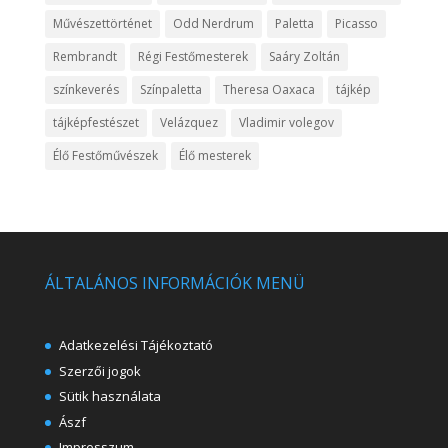
Művészettörténet
Odd Nerdrum
Paletta
Picasso
Rembrandt
Régi Festőmesterek
Saáry Zoltán
színkeverés
Színpaletta
Theresa Oaxaca
tájkép
tájképfestészet
Velázquez
Vladimir volegov
Élő Festőművészek
Élő mesterek
ÁLTALÁNOS INFORMÁCIÓK MENÜ
Adatkezelési Tájékoztató
Szerzői jogok
Sütik használata
Ászf
Impresszum