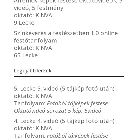
Afremov képek festése oktatóvideók, 5
videó, 5 festmény
oktató:
KINVA
9 Lecke
Színkeverés a festészetben 1.0 online
festőtanfolyam
oktató:
KINVA
65 Lecke
Legújabb leckék
5. Lecke 5. videó (5 tájkép fotó után)
oktató:
KINVA
Tanfolyam:
Fotóból tájképek festése
Oktatóvideó sorozat 5 kép, 5videó
4. Lecke 4. videó (5 tájkép fotó után)
oktató:
KINVA
Tanfolyam:
Fotóból tájképek festése