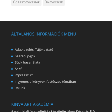
Élő Festőművészek
Élő mesterek
ÁLTALÁNOS INFORMÁCIÓK MENÜ
Adatkezelési Tájékoztató
Szerzői jogok
Sütik használata
Ászf
Impresszum
Ingyenes e-könyvek festészeti témában
Rólunk
KINVA ART AKADÉMIA
A weboldalt üzemelteti és készítette: Nagy Krisztián E. V.