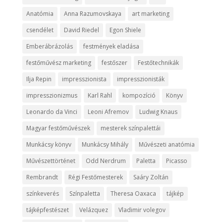
Anatómia
Anna Razumovskaya
art marketing
csendélet
David Riedel
Egon Shiele
Emberábrázolás
festmények eladása
festőművész marketing
festőszer
Festőtechnikák
Ilja Repin
impresszionista
impresszionisták
impresszionizmus
Karl Rahl
kompozíció
Könyv
Leonardo da Vinci
Leoni Afremov
Ludwig Knaus
Magyar festőművészek
mesterek színpalettái
Munkácsy könyv
Munkácsy Mihály
Művészeti anatómia
Művészettörténet
Odd Nerdrum
Paletta
Picasso
Rembrandt
Régi Festőmesterek
Saáry Zoltán
színkeverés
Színpaletta
Theresa Oaxaca
tájkép
tájképfestészet
Velázquez
Vladimir volegov