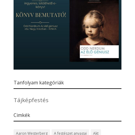
Tanfolyam kategóriák
Tájképfestés
Cimkék
Aaron Westerberg
A festészet anyagai
Akt