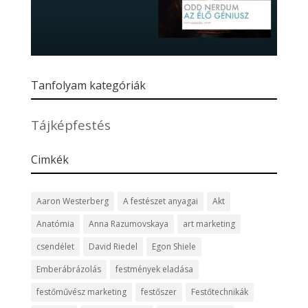
Tanfolyam kategóriák
Tájképfestés
Cimkék
Aaron Westerberg
A festészet anyagai
Akt
Anatómia
Anna Razumovskaya
art marketing
csendélet
David Riedel
Egon Shiele
Emberábrázolás
festmények eladása
festőművész marketing
festőszer
Festőtechnikák