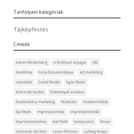
Tanfolyam kategóriák
Tájképfestés
Cimkék
Aaron Westerberg
A festészet anyagai
Akt
Anatómia
Anna Razumovskaya
art marketing
csendélet
David Riedel
Egon Shiele
Emberábrázolás
festmények eladása
festőművész marketing
festőszer
Festőtechnikák
Ilja Repin
impresszionista
impresszionisták
impresszionizmus
Karl Rahl
kompozíció
Könyv
Leonardo da Vinci
Leoni Afremov
Ludwig Knaus