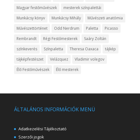
Magyar festőművészek
mesterek színpalettái
Munkácsy könyv
Munkácsy Mihály
Művészeti anatómia
Művészettörténet
Odd Nerdrum
Paletta
Picasso
Rembrandt
Régi Festőmesterek
Saáry Zoltán
színkeverés
Színpaletta
Theresa Oaxaca
tájkép
tájképfestészet
Velázquez
Vladimir volegov
Élő Festőművészek
Élő mesterek
ÁLTALÁNOS INFORMÁCIÓK MENÜ
Adatkezelési Tájékoztató
Szerzői jogok