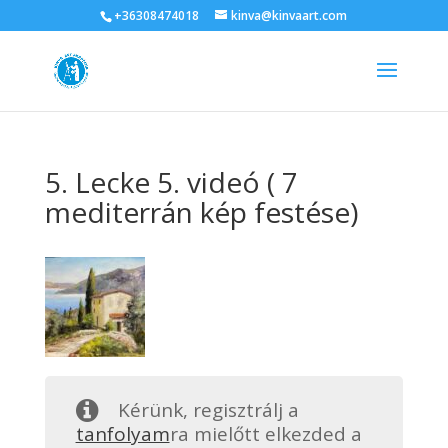
+36308474018
kinva@kinvaart.com
5. Lecke 5. videó ( 7
mediterrán kép festése)
Kérünk, regisztrálj a
tanfolyam
ra mielőtt elkezded a