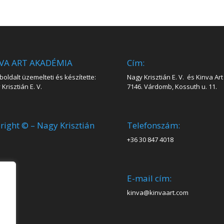
VA ART AKADÉMIA
Cím:
oldalt üzemelteti és készítette:
Nagy Krisztián E. V. és Kinva Art 
Krisztián E. V.
7146. Várdomb, Kossuth u. 11.
right © – Nagy Krisztián
Telefonszám:
+36 30 847 4018
E-mail cím:
kinva@kinvaart.com