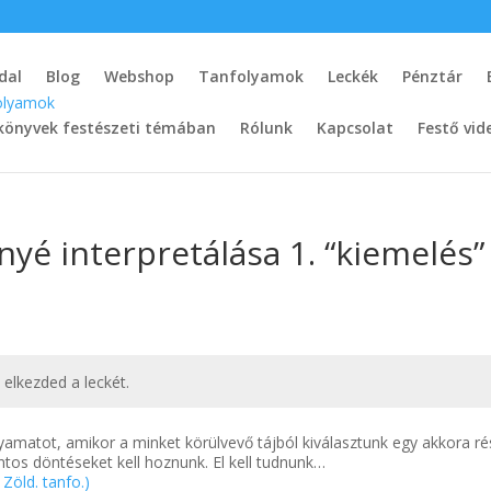
dal
Blog
Webshop
Tanfolyamok
Leckék
Pénztár
könyvek festészeti témában
Rólunk
Kapcsolat
Festő vid
nyé interpretálása 1. “kiemelés”
t elkezded a leckét.
lyamatot, amikor a minket körülvevő tájból kiválasztunk egy akkora ré
ntos döntéseket kell hoznunk. El kell tudnunk…
Zöld. tanfo.)