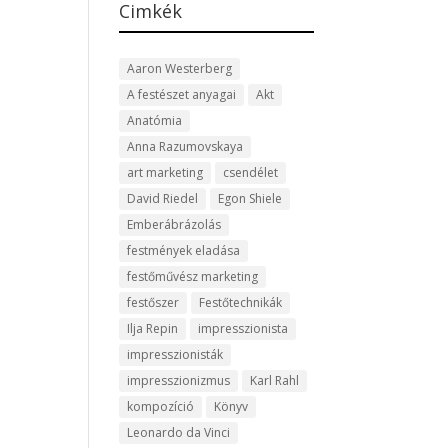
Cimkék
Aaron Westerberg
A festészet anyagai
Akt
Anatómia
Anna Razumovskaya
art marketing
csendélet
David Riedel
Egon Shiele
Emberábrázolás
festmények eladása
festőművész marketing
festőszer
Festőtechnikák
Ilja Repin
impresszionista
impresszionisták
impresszionizmus
Karl Rahl
kompozíció
Könyv
Leonardo da Vinci