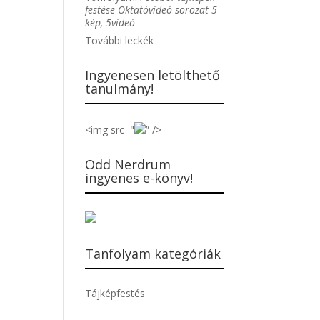
festése Oktatóvideó sorozat 5
kép, 5videó
További leckék
Ingyenesen letölthető
tanulmány!
<img src="
” />
Odd Nerdrum
ingyenes e-könyv!
Tanfolyam kategóriák
Tájképfestés