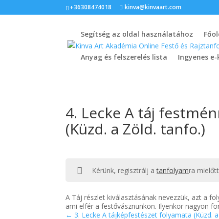
+36308474018
kinva@kinvaart.com
Segítség az oldal használatához
Főol
Anyag és felszerelés lista
Ingyenes e-
4. Lecke A táj festmén
(Küzd. a Zöld. tanfo.)
Kérünk, regisztrálj a
tanfolyam
ra mielőt
A Táj részlet kiválasztásának nevezzük, azt a fo
ami elfér a festővásznunkon. Ilyenkor nagyon fo
3. Lecke A tájképfestészet folyamata (Küzd. a 