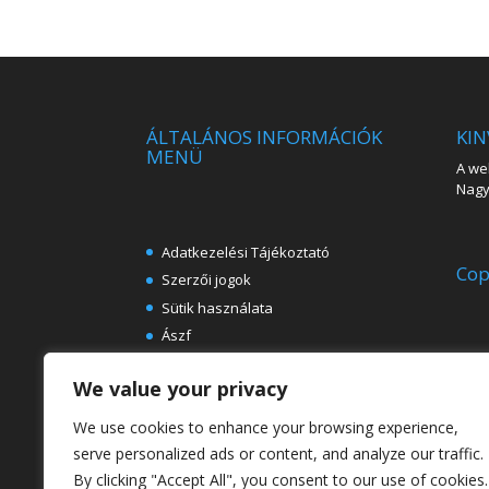
ÁLTALÁNOS INFORMÁCIÓK
KIN
MENÜ
A web
Nagy 
Adatkezelési Tájékoztató
Cop
Szerzői jogok
Sütik használata
Ászf
Impresszum
We value your privacy
Ingyenes e-könyvek festészeti
témában
We use cookies to enhance your browsing experience,
Rólunk
serve personalized ads or content, and analyze our traffic.
By clicking "Accept All", you consent to our use of cookies.