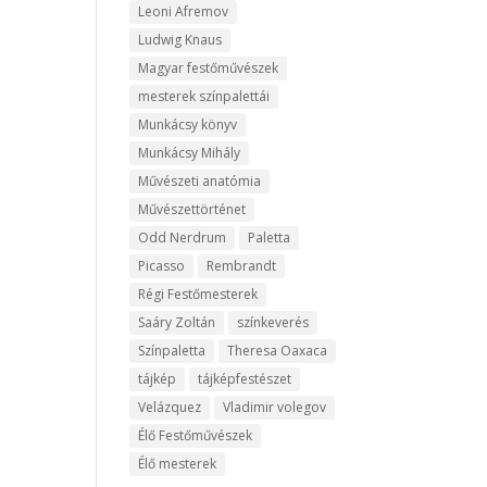
Leoni Afremov
Ludwig Knaus
Magyar festőművészek
mesterek színpalettái
Munkácsy könyv
Munkácsy Mihály
Művészeti anatómia
Művészettörténet
Odd Nerdrum
Paletta
Picasso
Rembrandt
Régi Festőmesterek
Saáry Zoltán
színkeverés
Színpaletta
Theresa Oaxaca
tájkép
tájképfestészet
Velázquez
Vladimir volegov
Élő Festőművészek
Élő mesterek