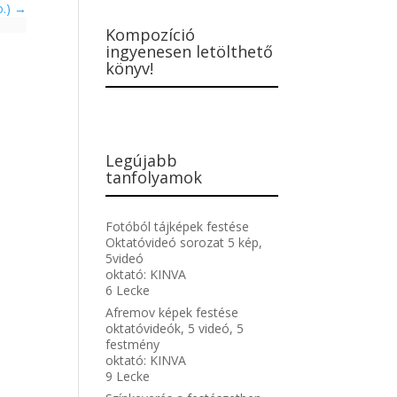
o.)
Kompozíció
ingyenesen letölthető
könyv!
Legújabb
tanfolyamok
Fotóból tájképek festése
Oktatóvideó sorozat 5 kép,
5videó
oktató:
KINVA
6 Lecke
Afremov képek festése
oktatóvideók, 5 videó, 5
festmény
oktató:
KINVA
9 Lecke