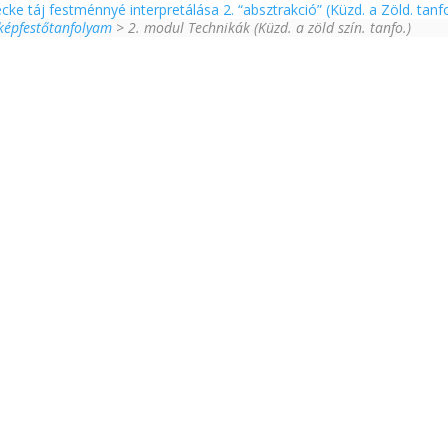
ecke táj festménnyé interpretálása 2. “absztrakció” (Küzd. a Zöld. tanf
jképfestőtanfolyam
> 2. modul Technikák (Küzd. a zöld szín. tanfo.)