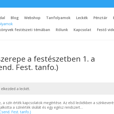
dal
Blog
Webshop
Tanfolyamok
Leckék
Pénztár
könyvek festészeti témában
Rólunk
Kapcsolat
Festő vid
szerepe a festészetben 1. a
nd. Fest. tanfo.)
t elkezded a leckét.
, a szín érték kapcsolatok megértése. Az első leckékben a színkeveré
alkotta a színérték skálát és egy egész rendszert…
send. Fest. tanfo.)