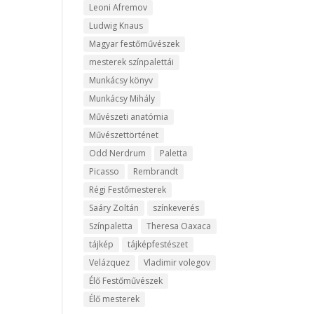
Leoni Afremov
Ludwig Knaus
Magyar festőművészek
mesterek színpalettái
Munkácsy könyv
Munkácsy Mihály
Művészeti anatómia
Művészettörténet
Odd Nerdrum
Paletta
Picasso
Rembrandt
Régi Festőmesterek
Saáry Zoltán
színkeverés
Színpaletta
Theresa Oaxaca
tájkép
tájképfestészet
Velázquez
Vladimir volegov
Élő Festőművészek
Élő mesterek