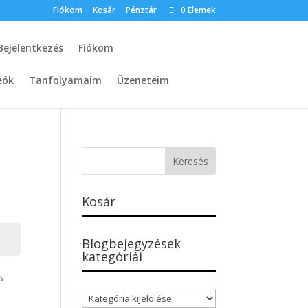
Fiókom
Kosár
Pénztár
0 Elemek
Bejelentkezés
Fiókom
eók
Tanfolyamaim
Üzeneteim
Kosár
Blogbejegyzések
kategóriái
s
Blogbejegyzések
kategóriái