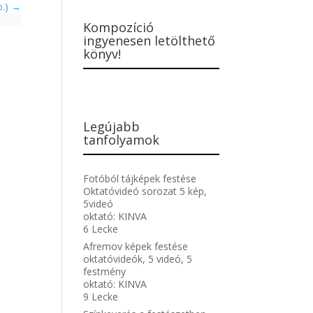
o.)
Kompozíció
ingyenesen letölthető
könyv!
Legújabb
tanfolyamok
Fotóból tájképek festése
Oktatóvideó sorozat 5 kép,
5videó
oktató:
KINVA
6 Lecke
Afremov képek festése
oktatóvideók, 5 videó, 5
festmény
oktató:
KINVA
9 Lecke