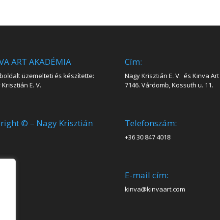
VA ART AKADÉMIA
Cím:
oldalt üzemelteti és készítette:
Nagy Krisztián E. V. és Kinva Art 
Krisztián E. V.
7146. Várdomb, Kossuth u. 11.
right © – Nagy Krisztián
Telefonszám:
+36 30 847 4018
E-mail cím:
kinva@kinvaart.com