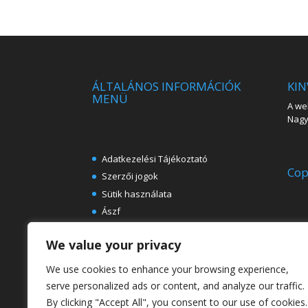
ÁLTALÁNOS INFORMÁCIÓK
KIN
MENÜ
A web
Nagy 
Adatkezelési Tájékoztató
Cop
Szerzői jogok
Sütik használata
Ászf
Impresszum
We value your privacy
Ingyenes e-könyvek festészeti
témában
We use cookies to enhance your browsing experience,
Rólunk
serve personalized ads or content, and analyze our traffic.
By clicking "Accept All", you consent to our use of cookies.