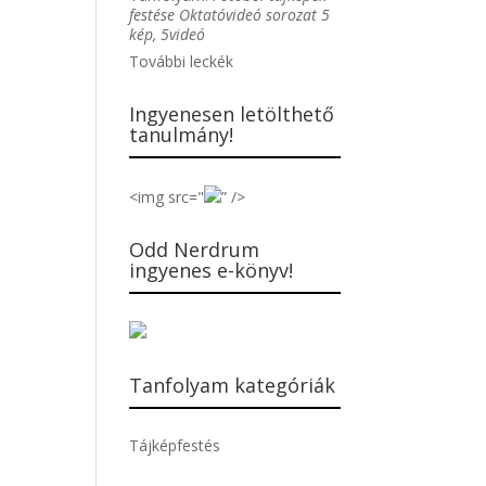
festése Oktatóvideó sorozat 5
kép, 5videó
További leckék
Ingyenesen letölthető
tanulmány!
<img src="
” />
Odd Nerdrum
ingyenes e-könyv!
Tanfolyam kategóriák
Tájképfestés