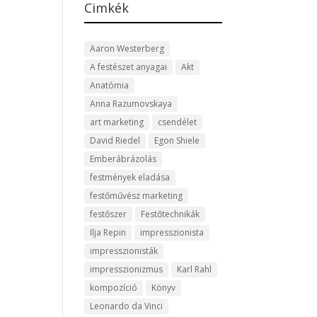
Cimkék
Aaron Westerberg
A festészet anyagai
Akt
Anatómia
Anna Razumovskaya
art marketing
csendélet
David Riedel
Egon Shiele
Emberábrázolás
festmények eladása
festőművész marketing
festőszer
Festőtechnikák
Ilja Repin
impresszionista
impresszionisták
impresszionizmus
Karl Rahl
kompozíció
Könyv
Leonardo da Vinci