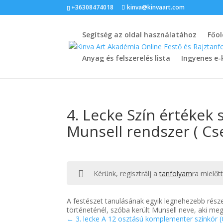
+36308474018
kinva@kinvaart.com
Segítség az oldal használatához
Főol
Anyag és felszerelés lista
Ingyenes e-
4. Lecke Szín értékek 
Munsell rendszer ( Cse
Kérünk, regisztrálj a
tanfolyam
ra mielőt
A festészet tanulásának egyik legnehezebb része
történeténél, szóba került Munsell neve, aki meg
3. lecke A 12 osztású komplementer színkör (C