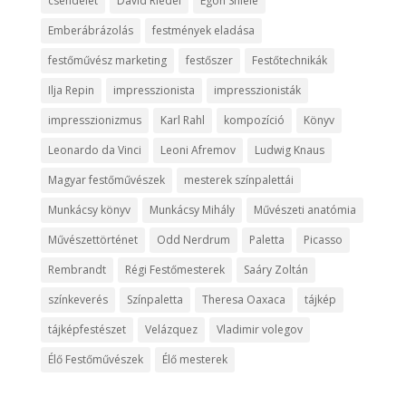
csendélet
David Riedel
Egon Shiele
Emberábrázolás
festmények eladása
festőművész marketing
festőszer
Festőtechnikák
Ilja Repin
impresszionista
impresszionisták
impresszionizmus
Karl Rahl
kompozíció
Könyv
Leonardo da Vinci
Leoni Afremov
Ludwig Knaus
Magyar festőművészek
mesterek színpalettái
Munkácsy könyv
Munkácsy Mihály
Művészeti anatómia
Művészettörténet
Odd Nerdrum
Paletta
Picasso
Rembrandt
Régi Festőmesterek
Saáry Zoltán
színkeverés
Színpaletta
Theresa Oaxaca
tájkép
tájképfestészet
Velázquez
Vladimir volegov
Élő Festőművészek
Élő mesterek