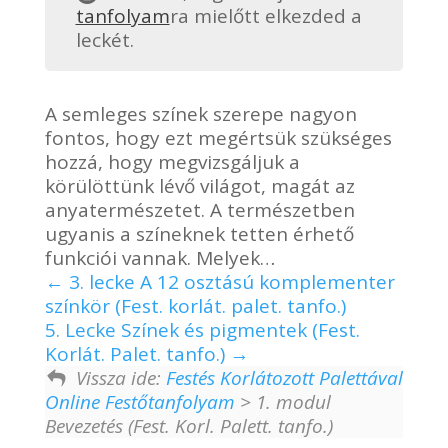
tanfolyam
ra mielőtt elkezded a
leckét.
A semleges színek szerepe nagyon
fontos, hogy ezt megértsük szükséges
hozzá, hogy megvizsgáljuk a
körülöttünk lévő világot, magát az
anyatermészetet. A természetben
ugyanis a színeknek tetten érhető
funkciói vannak. Melyek…
3. lecke A 12 osztású komplementer
színkör (Fest. korlát. palet. tanfo.)
5. Lecke Színek és pigmentek (Fest.
Korlát. Palet. tanfo.)
Vissza ide:
Festés Korlátozott Palettával
Online Festőtanfolyam
> 1. modul
Bevezetés (Fest. Korl. Palett. tanfo.)