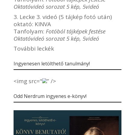
Oktatóvideó sorozat 5 kép, 5videó
3. Lecke 3. videó (5 tájkép fotó után)
oktató:
KINVA
Tanfolyam:
Fotóból tájképek festése
Oktatóvideó sorozat 5 kép, 5videó
További leckék
Ingyenesen letölthető tanulmány!
<img src="
” />
Odd Nerdrum ingyenes e-könyv!