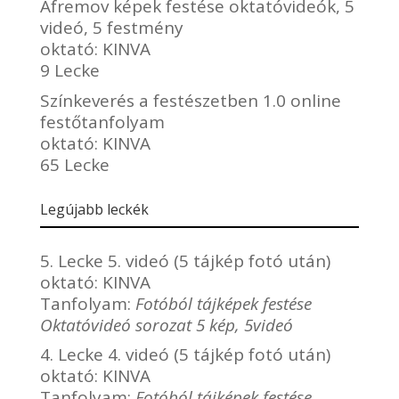
Afremov képek festése oktatóvideók, 5
videó, 5 festmény
oktató:
KINVA
9 Lecke
Színkeverés a festészetben 1.0 online
festőtanfolyam
oktató:
KINVA
65 Lecke
Legújabb leckék
5. Lecke 5. videó (5 tájkép fotó után)
oktató:
KINVA
Tanfolyam:
Fotóból tájképek festése
Oktatóvideó sorozat 5 kép, 5videó
4. Lecke 4. videó (5 tájkép fotó után)
oktató:
KINVA
Tanfolyam:
Fotóból tájképek festése