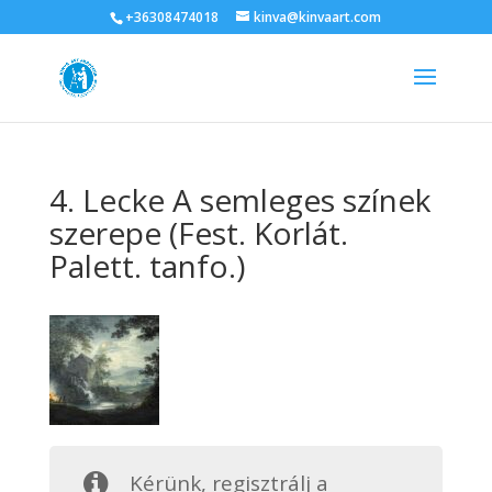
+36308474018
kinva@kinvaart.com
4. Lecke A semleges színek
szerepe (Fest. Korlát.
Palett. tanfo.)
Kérünk, regisztrálj a