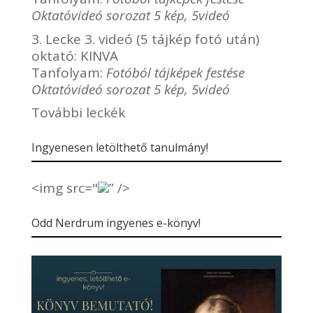
Oktatóvideó sorozat 5 kép, 5videó
3. Lecke 3. videó (5 tájkép fotó után)
oktató:
KINVA
Tanfolyam:
Fotóból tájképek festése
Oktatóvideó sorozat 5 kép, 5videó
További leckék
Ingyenesen letölthető tanulmány!
<img src="
” />
Odd Nerdrum ingyenes e-könyv!