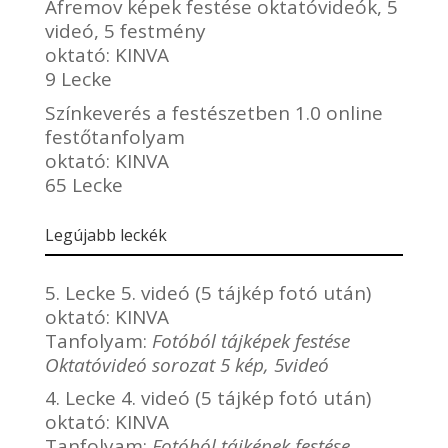
Afremov képek festése oktatóvideók, 5
videó, 5 festmény
oktató:
KINVA
9 Lecke
Színkeverés a festészetben 1.0 online
festőtanfolyam
oktató:
KINVA
65 Lecke
Legújabb leckék
5. Lecke 5. videó (5 tájkép fotó után)
oktató:
KINVA
Tanfolyam:
Fotóból tájképek festése
Oktatóvideó sorozat 5 kép, 5videó
4. Lecke 4. videó (5 tájkép fotó után)
oktató:
KINVA
Tanfolyam:
Fotóból tájképek festése