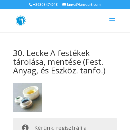
+36308474018
kinva@kinvaart.com
30. Lecke A festékek
tárolása, mentése (Fest.
Anyag, és Eszköz. tanfo.)
Kérünk, regisztrálj a