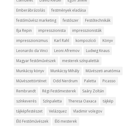
csendélet
David Riedel
Egon Shiele
Emberábrázolás
festmények eladása
festőművész marketing
festőszer
Festőtechnikák
Ilja Repin
impresszionista
impresszionisták
impresszionizmus
Karl Rahl
kompozíció
Könyv
Leonardo da Vinci
Leoni Afremov
Ludwig Knaus
Magyar festőművészek
mesterek színpalettái
Munkácsy könyv
Munkácsy Mihály
Művészeti anatómia
Művészettörténet
Odd Nerdrum
Paletta
Picasso
Rembrandt
Régi Festőmesterek
Saáry Zoltán
színkeverés
Színpaletta
Theresa Oaxaca
tájkép
tájképfestészet
Velázquez
Vladimir volegov
Élő Festőművészek
Élő mesterek