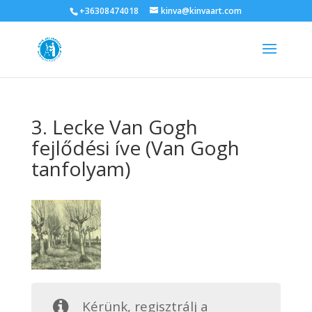
+36308474018
kinva@kinvaart.com
3. Lecke Van Gogh
fejlődési íve (Van Gogh
tanfolyam)
Kérünk, regisztrálj a