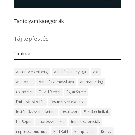
Tanfolyam kategóriák
Tájképfestés
Cimkék
Aaron Westerberg
A festészet anyagai
Akt
Anatómia
Anna Razumovskaya
art marketing
csendélet
David Riedel
Egon Shiele
Emberábrázolás
festmények eladása
festőművész marketing
festőszer
Festőtechnikák
Ilja Repin
impresszionista
impresszionisták
impresszionizmus
Karl Rahl
kompozíció
Könyv