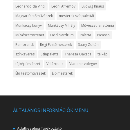
Leonardo da Vinci
Leoni Afremov
Ludwig Knaus
Magyar festőművészek
mesterek színpalettái
Munkácsy könyv
Munkácsy Mihály
Művészeti anatómia
Művészettörténet
Odd Nerdrum
Paletta
Picasso
Rembrandt
Régi Festőmesterek
Saáry Zoltán
színkeverés
Színpaletta
Theresa Oaxaca
tájkép
tájképfestészet
Velázquez
Vladimir volegov
Élő Festőművészek
Élő mesterek
ÁLTALÁNOS INFORMÁCIÓK MENÜ
Adatkezelési Tájékoztató