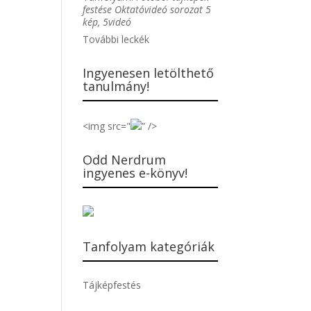
festése Oktatóvideó sorozat 5
kép, 5videó
További leckék
Ingyenesen letölthető
tanulmány!
<img src="
” />
Odd Nerdrum
ingyenes e-könyv!
Tanfolyam kategóriák
Tájképfestés