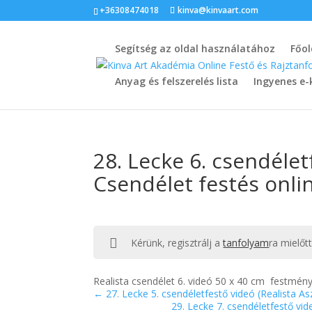
+36308474018
kinva@kinvaart.com
Segítség az oldal használatához
Főol
Anyag és felszerelés lista
Ingyenes e-
28. Lecke 6. csendéletf
Csendélet festés onli
Kérünk, regisztrálj a
tanfolyam
ra mielőt
Realista csendélet 6. videó 50 x 40 cm festmén
27. Lecke 5. csendéletfestő videó (Realista As
29. Lecke 7. csendéletfestő vid