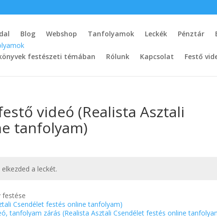
dal
Blog
Webshop
Tanfolyamok
Leckék
Pénztár
könyvek festészeti témában
Rólunk
Kapcsolat
Festő vid
estő videó (Realista Asztali
ne tanfolyam)
t elkezded a leckét.
y festése
ztali Csendélet festés online tanfolyam)
eó, tanfolyam zárás (Realista Asztali Csendélet festés online tanfoly