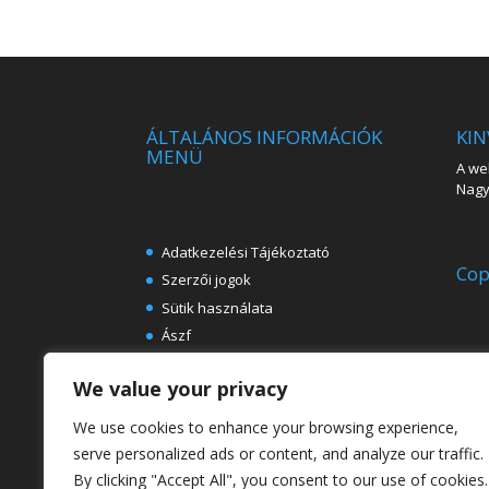
ÁLTALÁNOS INFORMÁCIÓK
KIN
MENÜ
A web
Nagy 
Adatkezelési Tájékoztató
Cop
Szerzői jogok
Sütik használata
Ászf
Impresszum
We value your privacy
Ingyenes e-könyvek festészeti
témában
We use cookies to enhance your browsing experience,
Rólunk
serve personalized ads or content, and analyze our traffic.
By clicking "Accept All", you consent to our use of cookies.