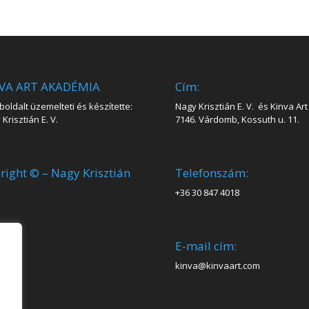
VA ART AKADÉMIA
Cím:
oldalt üzemelteti és készítette:
Nagy Krisztián E. V. és Kinva Art 
Krisztián E. V.
7146. Várdomb, Kossuth u. 11.
right © – Nagy Krisztián
Telefonszám:
+36 30 847 4018
E-mail cím:
kinva@kinvaart.com