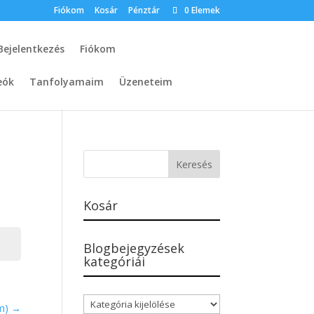
Fiókom
Kosár
Pénztár
0 Elemek
Bejelentkezés
Fiókom
eók
Tanfolyamaim
Üzeneteim
Kosár
Blogbejegyzések
kategóriái
Blogbejegyzések
am)
kategóriái