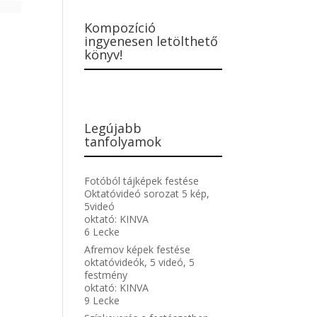
Kompozíció
ingyenesen letölthető
könyv!
Legújabb
tanfolyamok
Fotóból tájképek festése
Oktatóvideó sorozat 5 kép,
5videó
oktató:
KINVA
6 Lecke
Afremov képek festése
oktatóvideók, 5 videó, 5
festmény
oktató:
KINVA
9 Lecke