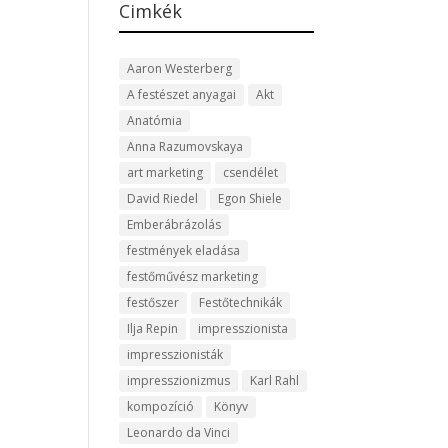
Cimkék
Aaron Westerberg
A festészet anyagai
Akt
Anatómia
Anna Razumovskaya
art marketing
csendélet
David Riedel
Egon Shiele
Emberábrázolás
festmények eladása
festőművész marketing
festőszer
Festőtechnikák
Ilja Repin
impresszionista
impresszionisták
impresszionizmus
Karl Rahl
kompozíció
Könyv
Leonardo da Vinci