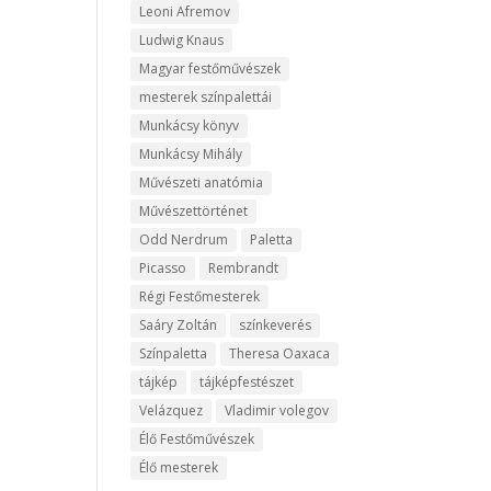
Leoni Afremov
Ludwig Knaus
Magyar festőművészek
mesterek színpalettái
Munkácsy könyv
Munkácsy Mihály
Művészeti anatómia
Művészettörténet
Odd Nerdrum
Paletta
Picasso
Rembrandt
Régi Festőmesterek
Saáry Zoltán
színkeverés
Színpaletta
Theresa Oaxaca
tájkép
tájképfestészet
Velázquez
Vladimir volegov
Élő Festőművészek
Élő mesterek