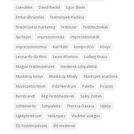
csendélet
David Riedel
Egon Shiele
Emberábrázolás
festmények eladása
festőművész marketing
festőszer
Festőtechnikák
Ilja Repin
impresszionista
impresszionisták
impresszionizmus
Karl Rahl
kompozíció
Könyv
Leonardo da Vinci
Leoni Afremov
Ludwig Knaus
Magyar festőművészek
mesterek színpalettái
Munkácsy könyv
Munkácsy Mihály
Művészeti anatómia
Művészettörténet
Odd Nerdrum
Paletta
Picasso
Rembrandt
Régi Festőmesterek
Saáry Zoltán
színkeverés
Színpaletta
Theresa Oaxaca
tájkép
tájképfestészet
Velázquez
Vladimir volegov
Élő Festőművészek
Élő mesterek