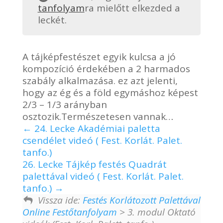
tanfolyam
ra mielőtt elkezded a
leckét.
A tájképfestészet egyik kulcsa a jó
kompozíció érdekében a 2 harmados
szabály alkalmazása. ez azt jelenti,
hogy az ég és a föld egymáshoz képest
2/3 – 1/3 arányban
osztozik.Természetesen vannak…
24. Lecke Akadémiai paletta
csendélet videó ( Fest. Korlát. Palet.
tanfo.)
26. Lecke Tájkép festés Quadrát
palettával videó ( Fest. Korlát. Palet.
tanfo.)
Vissza ide:
Festés Korlátozott Palettával
Online Festőtanfolyam
> 3. modul Oktató