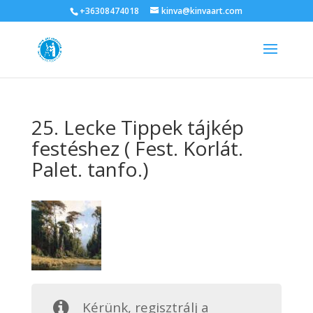
+36308474018
kinva@kinvaart.com
25. Lecke Tippek tájkép
festéshez ( Fest. Korlát.
Palet. tanfo.)
Kérünk, regisztrálj a