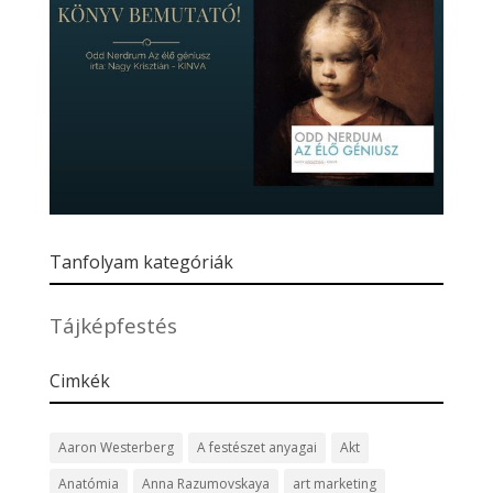
Tanfolyam kategóriák
Tájképfestés
Cimkék
Aaron Westerberg
A festészet anyagai
Akt
Anatómia
Anna Razumovskaya
art marketing