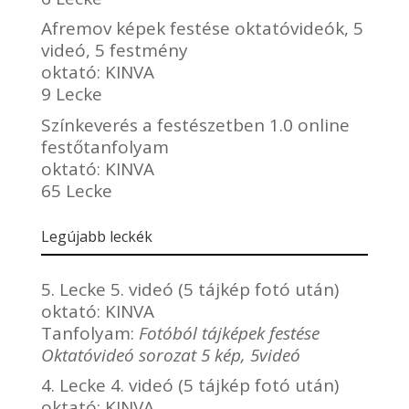
Afremov képek festése oktatóvideók, 5
videó, 5 festmény
oktató:
KINVA
9 Lecke
Színkeverés a festészetben 1.0 online
festőtanfolyam
oktató:
KINVA
65 Lecke
Legújabb leckék
5. Lecke 5. videó (5 tájkép fotó után)
oktató:
KINVA
Tanfolyam:
Fotóból tájképek festése
Oktatóvideó sorozat 5 kép, 5videó
4. Lecke 4. videó (5 tájkép fotó után)
oktató:
KINVA