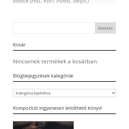
videók (Fest. Korl. Palett. tanfo.)
Kosár
Nincsenek termékek a kosárban.
Blogbejegyzések kategóriái
Blogbejegyzések
kategóriái
Kompozíció ingyenesen letölthető könyv!