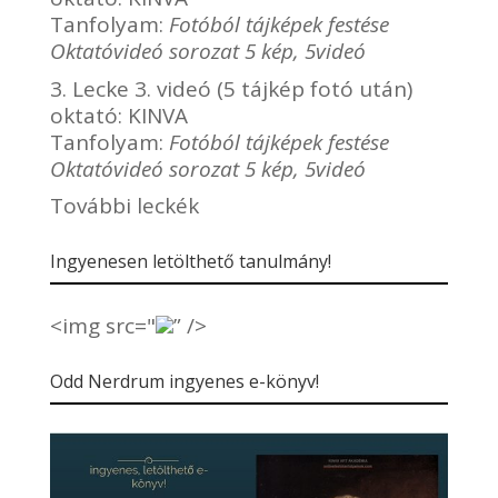
Tanfolyam:
Fotóból tájképek festése
Oktatóvideó sorozat 5 kép, 5videó
3. Lecke 3. videó (5 tájkép fotó után)
oktató:
KINVA
Tanfolyam:
Fotóból tájképek festése
Oktatóvideó sorozat 5 kép, 5videó
További leckék
Ingyenesen letölthető tanulmány!
<img src="
” />
Odd Nerdrum ingyenes e-könyv!