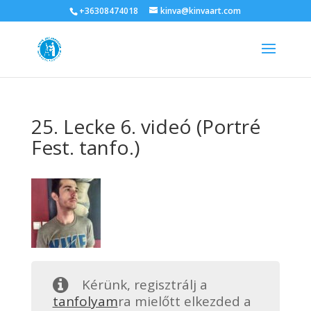
+36308474018
kinva@kinvaart.com
25. Lecke 6. videó (Portré
Fest. tanfo.)
Kérünk, regisztrálj a
tanfolyam
ra mielőtt elkezded a