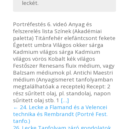
leckét.
Portréfestés 6. videó Anyag és
felszerelés lista Színek (Akadémiai
paletta) Titánfehér elefántcsont fekete
Égetett umbra Világos okker sárga
Kadmium világos sárga Kadmium
világos vörös Kobalt kék világos
Festőszer Renesans fluix médium, vagy
Balzsam médiumok pl. Antichi Maestri
médium (Anyagismeret tanfolyamban
megtalálhatóak a receptek) Recept: 2
rész sűrített olaj, pl. standolaj, napon
sűritett olaj stb. 1
[…]
24. Lecke a Flamand és a Velencei
technika és Rembrandt (Portré Fest.
tanfo.)
26. Lecke Tanfolyam záró gondolatok