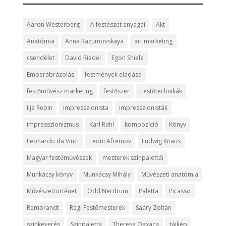
Aaron Westerberg
A festészet anyagai
Akt
Anatómia
Anna Razumovskaya
art marketing
csendélet
David Riedel
Egon Shiele
Emberábrázolás
festmények eladása
festőművész marketing
festőszer
Festőtechnikák
Ilja Repin
impresszionista
impresszionisták
impresszionizmus
Karl Rahl
kompozíció
Könyv
Leonardo da Vinci
Leoni Afremov
Ludwig Knaus
Magyar festőművészek
mesterek színpalettái
Munkácsy könyv
Munkácsy Mihály
Művészeti anatómia
Művészettörténet
Odd Nerdrum
Paletta
Picasso
Rembrandt
Régi Festőmesterek
Saáry Zoltán
színkeverés
Színpaletta
Theresa Oaxaca
tájkép