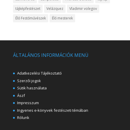
tájképfestészet
Velázquez
Vladimir volegov
Élő Festőművészek
Élő mesterek
ÁLTALÁNOS INFORMÁCIÓK MENÜ
Adatkezelési Tájékoztató
Szerzői jogok
Sütik használata
Ászf
Impresszum
Ingyenes e-könyvek festészeti témában
Rólunk