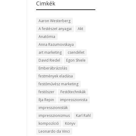
Cimkék
Aaron Westerberg
A festészet anyagai
Akt
Anatómia
Anna Razumovskaya
art marketing
csendélet
David Riedel
Egon Shiele
Emberábrázolás
festmények eladása
festőművész marketing
festőszer
Festőtechnikák
Ilja Repin
impresszionista
impresszionisták
impresszionizmus
Karl Rahl
kompozíció
Könyv
Leonardo da Vinci