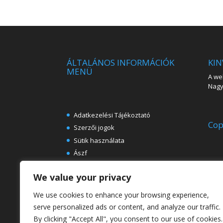
ÁLTALÁNOS INFORMÁCIÓK
KIN
MENÜ
A web
Nagy 
Adatkezelési Tájékoztató
Cop
Szerzői jogok
Sütik használata
Ászf
Impresszum
We value your privacy
Ingyenes e-könyvek festészeti
témában
We use cookies to enhance your browsing experience,
Rólunk
serve personalized ads or content, and analyze our traffic.
By clicking "Accept All", you consent to our use of cookies.