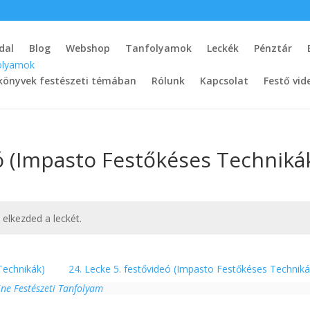
dal
Blog
Webshop
Tanfolyamok
Leckék
Pénztár
könyvek festészeti témában
Rólunk
Kapcsolat
Festő vid
eó (Impasto Festőkéses Techniká
t elkezded a leckét.
Technikák)
24. Lecke 5. festővideó (Impasto Festőkéses Technik
ne Festészeti Tanfolyam