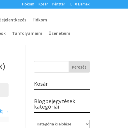
Fiókom
Kosár
Pénztár
0 Elemek
Bejelentkezés
Fiókom
eók
Tanfolyamaim
Üzeneteim
k)
Kosár
Blogbejegyzések
kategóriái
ák)
Blogbejegyzések
kategóriái