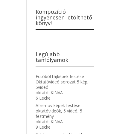
Kompozíció
ingyenesen letölthető
könyv!
Legújabb
tanfolyamok
Fotóból tájképek festése
Oktatóvideó sorozat 5 kép,
5videó
oktató:
KINVA
6 Lecke
Afremov képek festése
oktatóvideók, 5 videó, 5
festmény
oktató:
KINVA
9 Lecke