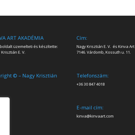
VA ART AKADÉMIA
Cím:
oldalt üzemelteti és készítette:
Nagy Krisztián E. V. és Kinva Art 
Krisztián E. V.
7146. Várdomb, Kossuth u. 11.
right © – Nagy Krisztián
Telefonszám:
+36 30 847 4018
E-mail cím:
kinva@kinvaart.com