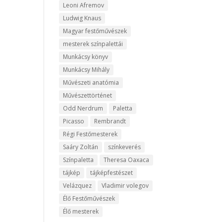
Leoni Afremov
Ludwig Knaus
Magyar festőművészek
mesterek színpalettái
Munkácsy könyv
Munkácsy Mihály
Művészeti anatómia
Művészettörténet
Odd Nerdrum
Paletta
Picasso
Rembrandt
Régi Festőmesterek
Saáry Zoltán
színkeverés
Színpaletta
Theresa Oaxaca
tájkép
tájképfestészet
Velázquez
Vladimir volegov
Élő Festőművészek
Élő mesterek