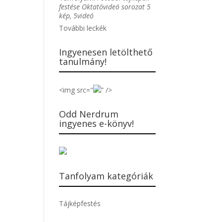
festése Oktatóvideó sorozat 5
kép, 5videó
További leckék
Ingyenesen letölthető
tanulmány!
<img src="
” />
Odd Nerdrum
ingyenes e-könyv!
Tanfolyam kategóriák
Tájképfestés