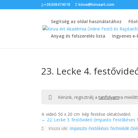
+36308474018
kinva@kinvaart.com
Segítség az oldal használatához
Főol
Anyag és felszerelés lista
Ingyenes e-
23. Lecke 4. festővid
Kérünk, regisztrálj a
tanfolyam
ra mielőt
4. videó 50 x 20 cm kép festése oktatóvideó
22. Lecke 3. festővideó (Impasto Festőkéses 
Vissza ide:
Impaszto Festőkéses Technikák Onli