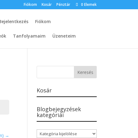
Fiókom
Kosár
Pénztár
0 Elemek
Bejelentkezés
Fiókom
eók
Tanfolyamaim
Üzeneteim
Kosár
Blogbejegyzések
kategóriái
Blogbejegyzések
am)
kategóriái