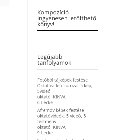
Kompozíció
ingyenesen letölthető
könyv!
Legújabb
tanfolyamok
Fotóból tájképek festése
Oktatóvideó sorozat 5 kép,
5videó
oktató:
KINVA
6 Lecke
Afremov képek festése
oktatóvideók, 5 videó, 5
festmény
oktató:
KINVA
9 Lecke