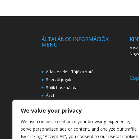
ÁLTALÁNOS INFORMÁCIÓK
KIN
MENÜ
A web
Nagy 
Adatkezelési Tájékoztató
Cop
Szerzői jogok
Sütik használata
Ászf
Impresszum
We value your privacy
Ingyenes e-könyvek festészeti
témában
We use cookies to enhance your browsing experience,
Rólunk
serve personalized ads or content, and analyze our traffic.
By clicking "Accept All", you consent to our use of cookies.