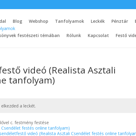
dal
Blog
Webshop
Tanfolyamok
Leckék
Pénztár
könyvek festészeti témában
Rólunk
Kapcsolat
Festő vid
estő videó (Realista Asztali
ne tanfolyam)
t elkezded a leckét.
lővel c. festmény festése
i Csendélet festés online tanfolyam)
csendéletfestő videó (Realista Asztali Csendélet festés online tanfoly