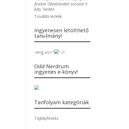
festése Oktatóvideó sorozat 5
kép, 5videó
További leckék
Ingyenesen letölthető
tanulmány!
<img src="
” />
Odd Nerdrum
ingyenes e-könyv!
Tanfolyam kategóriák
Tájképfestés