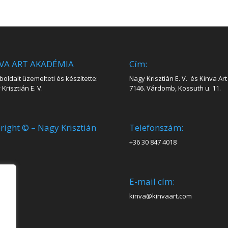
VA ART AKADÉMIA
Cím:
oldalt üzemelteti és készítette:
Nagy Krisztián E. V. és Kinva Art 
Krisztián E. V.
7146. Várdomb, Kossuth u. 11.
right © – Nagy Krisztián
Telefonszám:
+36 30 847 4018
E-mail cím:
kinva@kinvaart.com