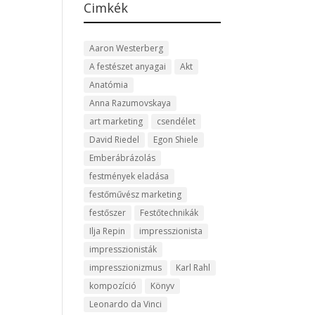
Cimkék
Aaron Westerberg
A festészet anyagai
Akt
Anatómia
Anna Razumovskaya
art marketing
csendélet
David Riedel
Egon Shiele
Emberábrázolás
festmények eladása
festőművész marketing
festőszer
Festőtechnikák
Ilja Repin
impresszionista
impresszionisták
impresszionizmus
Karl Rahl
kompozíció
Könyv
Leonardo da Vinci