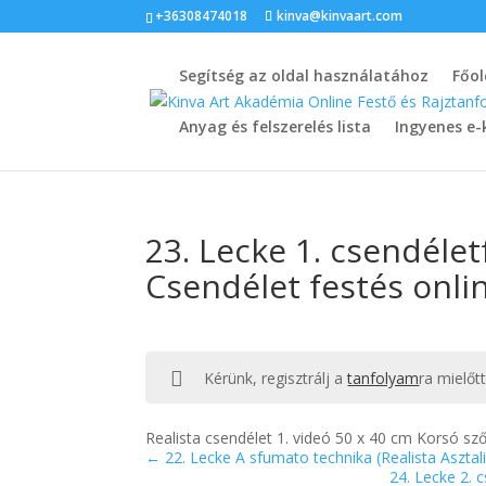
+36308474018
kinva@kinvaart.com
Segítség az oldal használatához
Főol
Anyag és felszerelés lista
Ingyenes e-
23. Lecke 1. csendéletf
Csendélet festés onli
Kérünk, regisztrálj a
tanfolyam
ra mielőt
Realista csendélet 1. videó 50 x 40 cm Korsó sző
22. Lecke A sfumato technika (Realista Asztal
24. Lecke 2. 