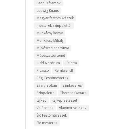
Leoni Afremov
Ludwig Knaus
Magyar festőművészek
mesterek színpalettái
Munkácsy könyv
Munkácsy Mihály
Művészeti anatómia
Művészettörténet
Odd Nerdrum
Paletta
Picasso
Rembrandt
Régi Festőmesterek
Saáry Zoltán
színkeverés
Színpaletta
Theresa Oaxaca
tájkép
tájképfestészet
Velázquez
Vladimir volegov
Élő Festőművészek
Élő mesterek