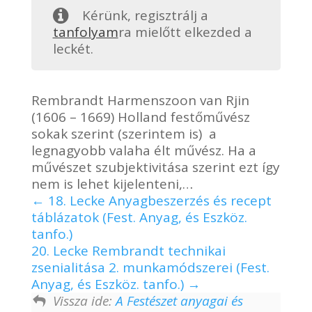
Kérünk, regisztrálj a
tanfolyam
ra mielőtt elkezded a
leckét.
Rembrandt Harmenszoon van Rjin
(1606 – 1669) Holland festőművész
sokak szerint (szerintem is) a
legnagyobb valaha élt művész. Ha a
művészet szubjektivitása szerint ezt így
nem is lehet kijelenteni,…
18. Lecke Anyagbeszerzés és recept
táblázatok (Fest. Anyag, és Eszköz.
tanfo.)
20. Lecke Rembrandt technikai
zsenialitása 2. munkamódszerei (Fest.
Anyag, és Eszköz. tanfo.)
Vissza ide:
A Festészet anyagai és