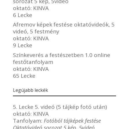
sorozat 5 kép, 5videó
oktató:
KINVA
6 Lecke
Afremov képek festése oktatóvideók, 5
videó, 5 festmény
oktató:
KINVA
9 Lecke
Színkeverés a festészetben 1.0 online
festőtanfolyam
oktató:
KINVA
65 Lecke
Legújabb leckék
5. Lecke 5. videó (5 tájkép fotó után)
oktató:
KINVA
Tanfolyam:
Fotóból tájképek festése
Oktatóvideó sorozat 5 kép, 5videó