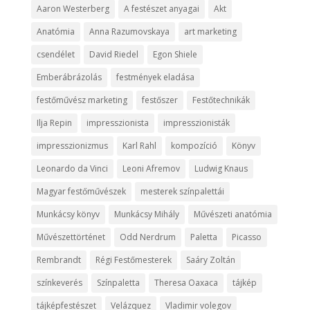
Aaron Westerberg
A festészet anyagai
Akt
Anatómia
Anna Razumovskaya
art marketing
csendélet
David Riedel
Egon Shiele
Emberábrázolás
festmények eladása
festőművész marketing
festőszer
Festőtechnikák
Ilja Repin
impresszionista
impresszionisták
impresszionizmus
Karl Rahl
kompozíció
Könyv
Leonardo da Vinci
Leoni Afremov
Ludwig Knaus
Magyar festőművészek
mesterek színpalettái
Munkácsy könyv
Munkácsy Mihály
Művészeti anatómia
Művészettörténet
Odd Nerdrum
Paletta
Picasso
Rembrandt
Régi Festőmesterek
Saáry Zoltán
színkeverés
Színpaletta
Theresa Oaxaca
tájkép
tájképfestészet
Velázquez
Vladimir volegov