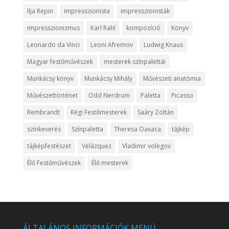
Ilja Repin
impresszionista
impresszionisták
impresszionizmus
Karl Rahl
kompozíció
Könyv
Leonardo da Vinci
Leoni Afremov
Ludwig Knaus
Magyar festőművészek
mesterek színpalettái
Munkácsy könyv
Munkácsy Mihály
Művészeti anatómia
Művészettörténet
Odd Nerdrum
Paletta
Picasso
Rembrandt
Régi Festőmesterek
Saáry Zoltán
színkeverés
Színpaletta
Theresa Oaxaca
tájkép
tájképfestészet
Velázquez
Vladimir volegov
Élő Festőművészek
Élő mesterek
ÁLTALÁNOS INFORMÁCIÓK MENÜ