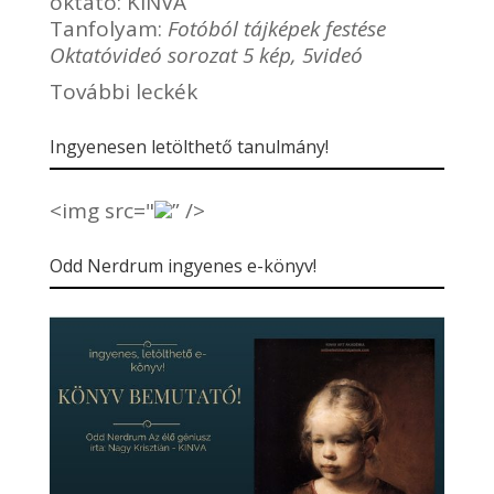
oktató:
KINVA
Tanfolyam:
Fotóból tájképek festése
Oktatóvideó sorozat 5 kép, 5videó
További leckék
Ingyenesen letölthető tanulmány!
<img src="
” />
Odd Nerdrum ingyenes e-könyv!