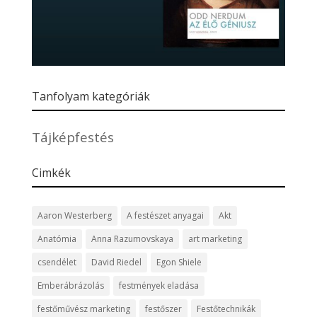
Tanfolyam kategóriák
Tájképfestés
Cimkék
Aaron Westerberg
A festészet anyagai
Akt
Anatómia
Anna Razumovskaya
art marketing
csendélet
David Riedel
Egon Shiele
Emberábrázolás
festmények eladása
festőművész marketing
festőszer
Festőtechnikák