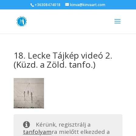
+36308474018
kinva@kinvaart.com
18. Lecke Tájkép videó 2.
(Küzd. a Zöld. tanfo.)
Kérünk, regisztrálj a
tanfolyam
ra mielőtt elkezded a