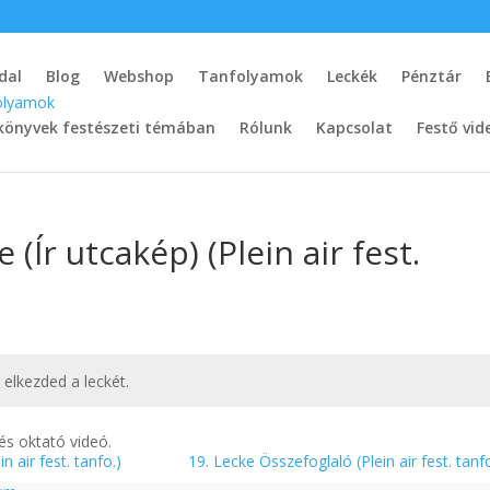
dal
Blog
Webshop
Tanfolyamok
Leckék
Pénztár
könyvek festészeti témában
Rólunk
Kapcsolat
Festő vid
 (Ír utcakép) (Plein air fest.
t elkezded a leckét.
tés oktató videó.
n air fest. tanfo.)
19. Lecke Összefoglaló (Plein air fest. tanf