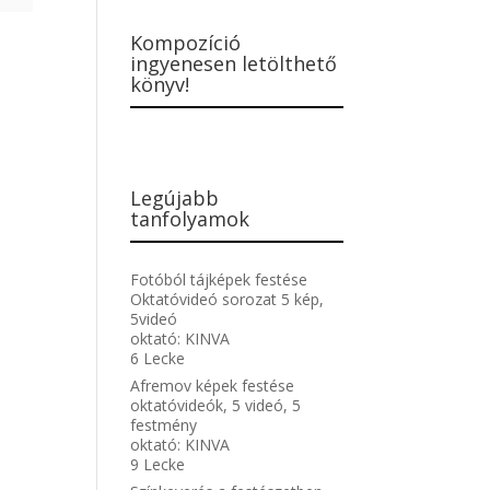
Kompozíció
ingyenesen letölthető
könyv!
Legújabb
tanfolyamok
Fotóból tájképek festése
Oktatóvideó sorozat 5 kép,
5videó
oktató:
KINVA
6 Lecke
Afremov képek festése
oktatóvideók, 5 videó, 5
festmény
oktató:
KINVA
9 Lecke