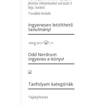
festése Oktatóvideó sorozat 5
kép, 5videó
További leckék
Ingyenesen letölthető
tanulmány!
<img src="
” />
Odd Nerdrum
ingyenes e-könyv!
Tanfolyam kategóriák
Tájképfestés