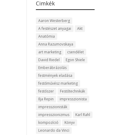
Cimkék
Aaron Westerberg
A festészet anyagai
Akt
Anatómia
Anna Razumovskaya
art marketing
csendélet
David Riedel
Egon Shiele
Emberábrázolás
festmények eladása
festőművész marketing
festőszer
Festőtechnikák
Ilja Repin
impresszionista
impresszionisták
impresszionizmus
Karl Rahl
kompozíció
Könyv
Leonardo da Vinci