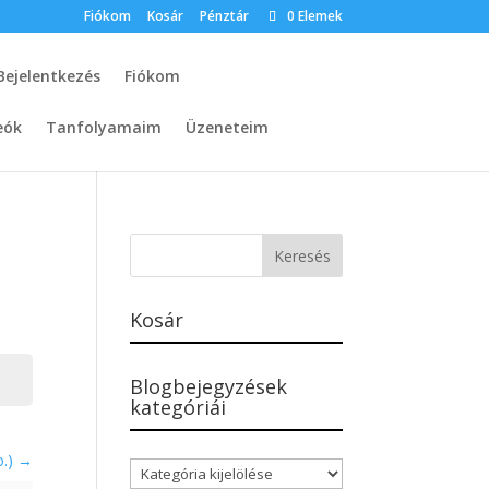
Fiókom
Kosár
Pénztár
0 Elemek
Bejelentkezés
Fiókom
eók
Tanfolyamaim
Üzeneteim
Kosár
Blogbejegyzések
kategóriái
o.)
Blogbejegyzések
kategóriái