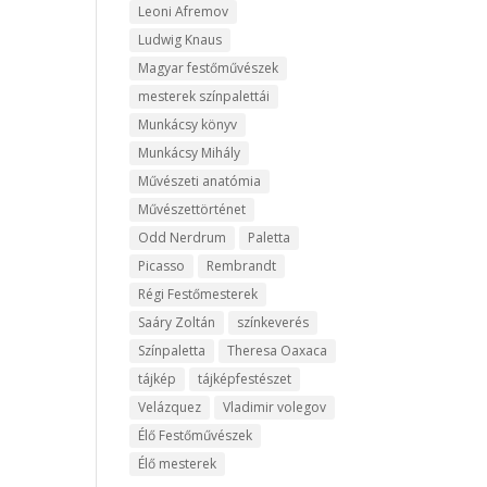
Leoni Afremov
Ludwig Knaus
Magyar festőművészek
mesterek színpalettái
Munkácsy könyv
Munkácsy Mihály
Művészeti anatómia
Művészettörténet
Odd Nerdrum
Paletta
Picasso
Rembrandt
Régi Festőmesterek
Saáry Zoltán
színkeverés
Színpaletta
Theresa Oaxaca
tájkép
tájképfestészet
Velázquez
Vladimir volegov
Élő Festőművészek
Élő mesterek