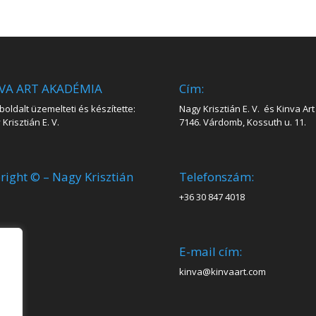
VA ART AKADÉMIA
Cím:
oldalt üzemelteti és készítette:
Nagy Krisztián E. V. és Kinva Art 
Krisztián E. V.
7146. Várdomb, Kossuth u. 11.
right © – Nagy Krisztián
Telefonszám:
+36 30 847 4018
E-mail cím:
kinva@kinvaart.com