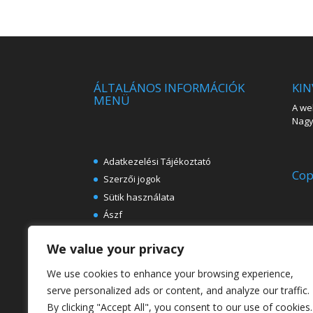
ÁLTALÁNOS INFORMÁCIÓK
KIN
MENÜ
A web
Nagy 
Adatkezelési Tájékoztató
Cop
Szerzői jogok
Sütik használata
Ászf
Impresszum
We value your privacy
Ingyenes e-könyvek festészeti
témában
We use cookies to enhance your browsing experience,
Rólunk
serve personalized ads or content, and analyze our traffic.
By clicking "Accept All", you consent to our use of cookies.