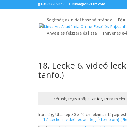
+36308474018
kinva@kinvaart.com
Segítség az oldal használatához
Főol
Anyag és felszerelés lista
Ingyenes e-
18. Lecke 6. videó lecke
tanfo.)
Kérünk, regisztrálj a
tanfolyam
ra mielőt
Írország, Utcakép 30 x 40 cm plein air tájképfes
17. Lecke 5. videó lecke (Régi Ír templom) (Plei