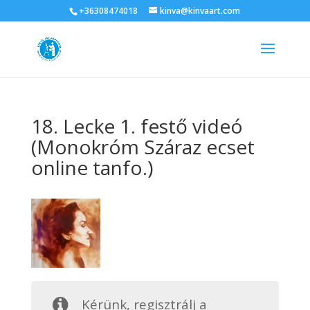
+36308474018
kinva@kinvaart.com
18. Lecke 1. festő videó
(Monokróm Száraz ecset
online tanfo.)
Kérünk, regisztrálj a