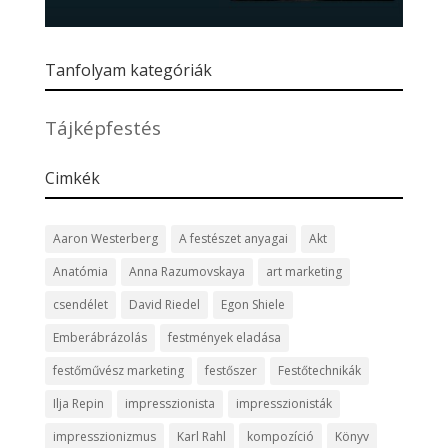
Tanfolyam kategóriák
Tájképfestés
Cimkék
Aaron Westerberg
A festészet anyagai
Akt
Anatómia
Anna Razumovskaya
art marketing
csendélet
David Riedel
Egon Shiele
Emberábrázolás
festmények eladása
festőművész marketing
festőszer
Festőtechnikák
Ilja Repin
impresszionista
impresszionisták
impresszionizmus
Karl Rahl
kompozíció
Könyv