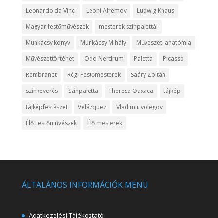
Leonardo da Vinci
Leoni Afremov
Ludwig Knaus
Magyar festőművészek
mesterek színpalettái
Munkácsy könyv
Munkácsy Mihály
Művészeti anatómia
Művészettörténet
Odd Nerdrum
Paletta
Picasso
Rembrandt
Régi Festőmesterek
Saáry Zoltán
színkeverés
Színpaletta
Theresa Oaxaca
tájkép
tájképfestészet
Velázquez
Vladimir volegov
Élő Festőművészek
Élő mesterek
ÁLTALÁNOS INFORMÁCIÓK MENÜ
Adatkezelési Tájékoztató