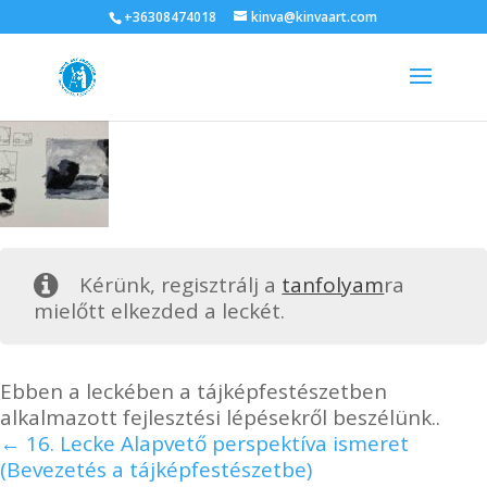
+36308474018
kinva@kinvaart.com
Kérünk, regisztrálj a
tanfolyam
ra
mielőtt elkezded a leckét.
Ebben a leckében a tájképfestészetben
alkalmazott fejlesztési lépésekről beszélünk..
16. Lecke Alapvető perspektíva ismeret
(Bevezetés a tájképfestészetbe)