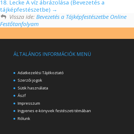
18. Lecke A víz ábrázolása (Bevezetés a
tájképfestészetbe)
Vissza ide:
Bevezetés a Tájképfestészetbe Online
Festőtanfolyam
ÁLTALÁNOS INFORMÁCIÓK MENÜ
Adatkezelési Tájékoztató
Szerzői jogok
Sütik használata
Ászf
Impresszum
Ingyenes e-könyvek festészeti témában
Rólunk