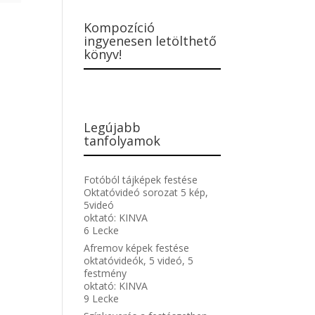
Kompozíció
ingyenesen letölthető
könyv!
Legújabb
tanfolyamok
Fotóból tájképek festése
Oktatóvideó sorozat 5 kép,
5videó
oktató:
KINVA
6 Lecke
Afremov képek festése
oktatóvideók, 5 videó, 5
festmény
oktató:
KINVA
9 Lecke