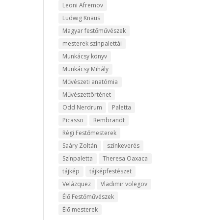
Leoni Afremov
Ludwig Knaus
Magyar festőművészek
mesterek színpalettái
Munkácsy könyv
Munkácsy Mihály
Művészeti anatómia
Művészettörténet
Odd Nerdrum
Paletta
Picasso
Rembrandt
Régi Festőmesterek
Saáry Zoltán
színkeverés
Színpaletta
Theresa Oaxaca
tájkép
tájképfestészet
Velázquez
Vladimir volegov
Élő Festőművészek
Élő mesterek