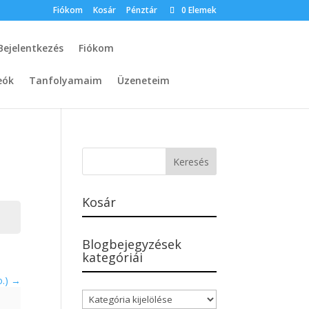
Fiókom
Kosár
Pénztár
0 Elemek
Bejelentkezés
Fiókom
eók
Tanfolyamaim
Üzeneteim
Kosár
Blogbejegyzések
kategóriái
o.)
Blogbejegyzések
kategóriái