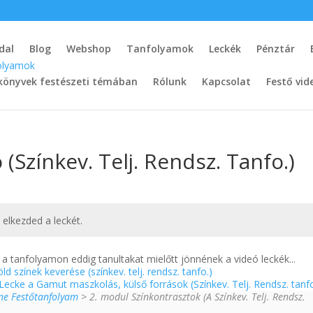
dal
Blog
Webshop
Tanfolyamok
Leckék
Pénztár
könyvek festészeti témában
Rólunk
Kapcsolat
Festő vid
(Színkev. Telj. Rendsz. Tanfo.)
t elkezded a leckét.
a tanfolyamon eddig tanultakat mielőtt jönnének a videó leckék...
d színek keverése (színkev. telj. rendsz. tanfo.)
 Lecke a Gamut maszkolás, külső források (Színkev. Telj. Rendsz. tanf
ine Festőtanfolyam
> 2. modul Színkontrasztok (A Színkev. Telj. Rendsz.