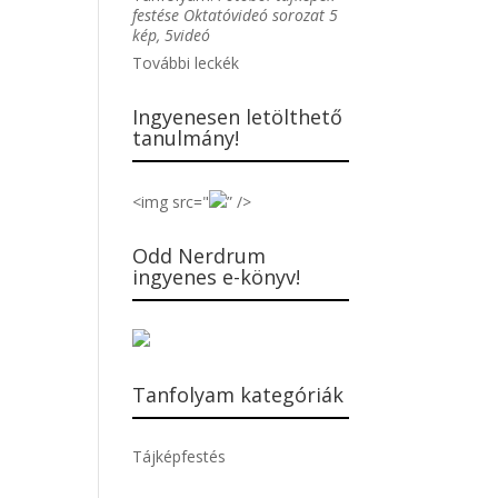
festése Oktatóvideó sorozat 5
kép, 5videó
További leckék
Ingyenesen letölthető
tanulmány!
<img src="
” />
Odd Nerdrum
ingyenes e-könyv!
Tanfolyam kategóriák
Tájképfestés