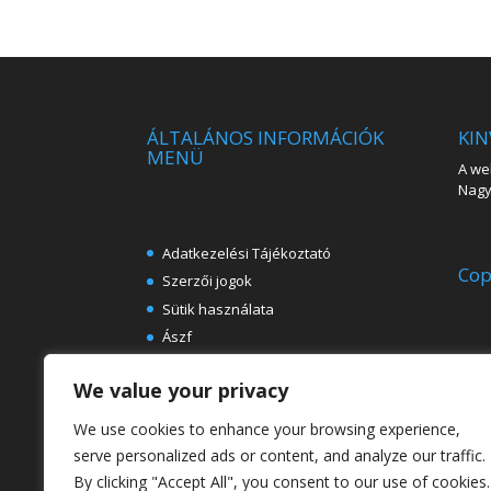
ÁLTALÁNOS INFORMÁCIÓK
KIN
MENÜ
A web
Nagy 
Adatkezelési Tájékoztató
Cop
Szerzői jogok
Sütik használata
Ászf
Impresszum
We value your privacy
Ingyenes e-könyvek festészeti
témában
We use cookies to enhance your browsing experience,
Rólunk
serve personalized ads or content, and analyze our traffic.
By clicking "Accept All", you consent to our use of cookies.