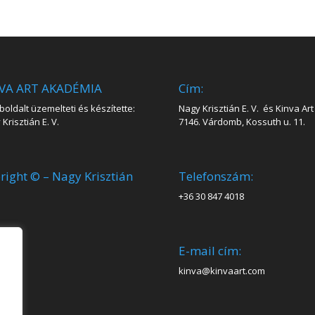
VA ART AKADÉMIA
Cím:
oldalt üzemelteti és készítette:
Nagy Krisztián E. V. és Kinva Art 
Krisztián E. V.
7146. Várdomb, Kossuth u. 11.
right © – Nagy Krisztián
Telefonszám:
+36 30 847 4018
E-mail cím:
kinva@kinvaart.com