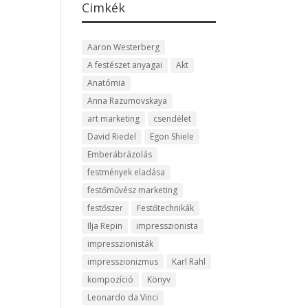
Cimkék
Aaron Westerberg
A festészet anyagai
Akt
Anatómia
Anna Razumovskaya
art marketing
csendélet
David Riedel
Egon Shiele
Emberábrázolás
festmények eladása
festőművész marketing
festőszer
Festőtechnikák
Ilja Repin
impresszionista
impresszionisták
impresszionizmus
Karl Rahl
kompozíció
Könyv
Leonardo da Vinci