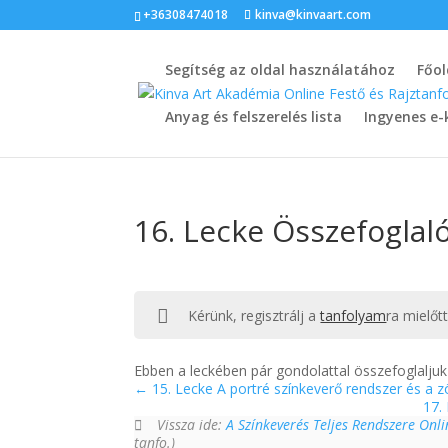
+36308474018
kinva@kinvaart.com
Segítség az oldal használatához
Főol
Anyag és felszerelés lista
Ingyenes e-
16. Lecke Összefoglaló 
Kérünk, regisztrálj a
tanfolyam
ra mielőt
Ebben a leckében pár gondolattal összefoglaljuk 
15. Lecke A portré színkeverő rendszer és a zöl
17.
Vissza ide:
A Színkeverés Teljes Rendszere Onl
tanfo.)